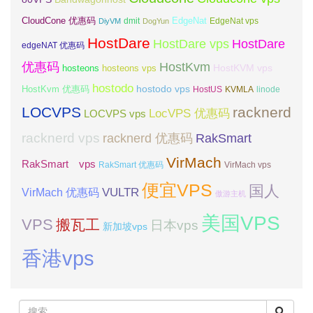
CloudCone 优惠码
EdgeNat
dmit
DiyVM
DogYun
EdgeNat vps
HostDare
HostDare vps
HostDare
edgeNAT 优惠码
优惠码
HostKvm
HostKVM vps
hosteons
hosteons vps
hostodo
hostodo vps
HostKvm 优惠码
HostUS
KVMLA
linode
LOCVPS
racknerd
LocVPS 优惠码
LOCVPS vps
racknerd vps
RakSmart
racknerd 优惠码
VirMach
RakSmart vps
RakSmart 优惠码
VirMach vps
便宜VPS
国人
VULTR
VirMach 优惠码
傲游主机
美国VPS
VPS
搬瓦工
日本vps
新加坡vps
香港vps