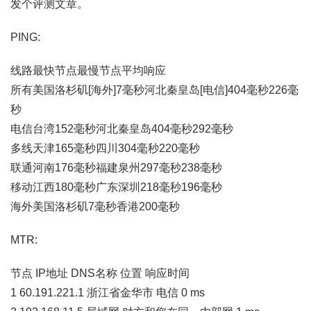
发个评测文章。
PING:
线路最快节点最慢节点平均响应
所有美国洛杉矶[海外]7毫秒河北秦皇岛[电信]404毫秒226毫
秒
电信台湾152毫秒河北秦皇岛404毫秒292毫秒
多线天津165毫秒四川304毫秒220毫秒
联通河南176毫秒福建泉州297毫秒238毫秒
移动江西180毫秒广东深圳218毫秒196毫秒
海外美国洛杉矶7毫秒香港200毫秒
MTR:
节点 IP地址 DNS名称 位置 响应时间
1 60.191.221.1 浙江省金华市 电信 0 ms