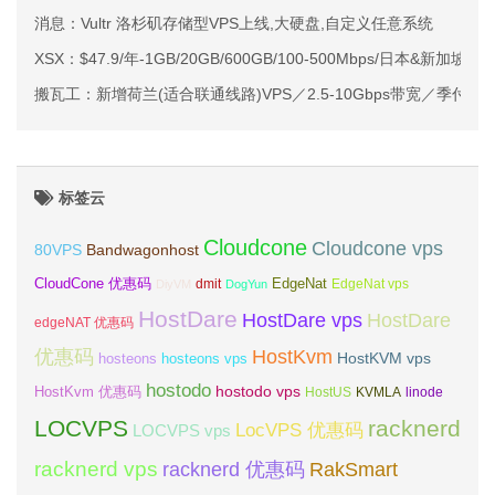
消息：Vultr 洛杉矶存储型VPS上线,大硬盘,自定义任意系统
XSX：$47.9/年-1GB/20GB/600GB/100-500Mbps/日本&新加坡
搬瓦工：新增荷兰(适合联通线路)VPS／2.5-10Gbps带宽／季付46
标签云
Cloudcone
Cloudcone vps
Bandwagonhost
80VPS
CloudCone 优惠码
EdgeNat
dmit
DiyVM
DogYun
EdgeNat vps
HostDare
HostDare vps
HostDare
edgeNAT 优惠码
优惠码
HostKvm
HostKVM vps
hosteons
hosteons vps
hostodo
hostodo vps
HostKvm 优惠码
HostUS
KVMLA
linode
LOCVPS
racknerd
LocVPS 优惠码
LOCVPS vps
racknerd vps
RakSmart
racknerd 优惠码