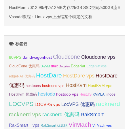
HostMem：$12.99/年/512MB内存/25GB SSD空间/500GB流量/1
Vpsadd教程：Linux vps上压缩某个特定的文档
标签云
Cloudcone
Cloudcone vps
Bandwagonhost
80VPS
CloudCone 优惠码
EdgeNat
dmit
DiyVM
DogYun
EdgeNat vps
HostDare
HostDare vps
HostDare
edgeNAT 优惠码
优惠码
HostKvm
HostKVM vps
hosteons
hosteons vps
hostodo
hostodo vps
HostKvm 优惠码
HostUS
KVMLA
linode
LOCVPS
racknerd
LocVPS 优惠码
LOCVPS vps
racknerd vps
RakSmart
racknerd 优惠码
VirMach
RakSmart vps
RakSmart 优惠码
VirMach vps