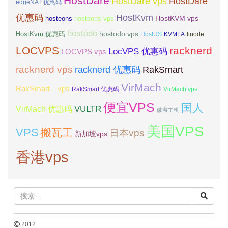
HostDare
HostDare vps
HostDare
edgeNAT 优惠码
优惠码
HostKvm
HostKVM vps
hosteons
hosteons vps
hostodo
hostodo vps
HostKvm 优惠码
HostUS
KVMLA
linode
LOCVPS
racknerd
LocVPS 优惠码
LOCVPS vps
racknerd vps
RakSmart
racknerd 优惠码
VirMach
RakSmart vps
RakSmart 优惠码
VirMach vps
便宜VPS
国人
VULTR
VirMach 优惠码
傲游主机
美国VPS
VPS
搬瓦工
日本vps
新加坡vps
香港vps
2012