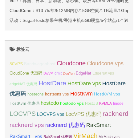
Vultr：韩国、日本、新加坡、洛杉矶、欧洲等KVM VPS/随时更换数据
CloudCone：$13.75/年/512MB内存/15GB空间/1TB流量/1Gbps
活动：SugarHosts糖果主机/香港主机/5GB硬盘/5个站点/1个独立IP
标签云
Cloudcone
Cloudcone vps
Bandwagonhost
80VPS
CloudCone 优惠码
EdgeNat
dmit
DiyVM
DogYun
EdgeNat vps
HostDare
HostDare vps
HostDare
edgeNAT 优惠码
优惠码
HostKvm
HostKVM vps
hosteons
hosteons vps
hostodo
hostodo vps
HostKvm 优惠码
HostUS
KVMLA
linode
LOCVPS
racknerd
LocVPS 优惠码
LOCVPS vps
racknerd vps
RakSmart
racknerd 优惠码
VirMach
RakSmart vps
RakSmart 优惠码
VirMach vps