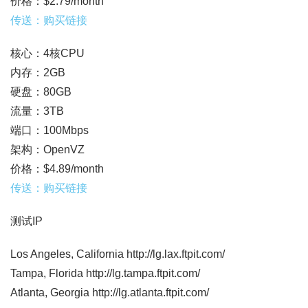
价格：$2.79/month
传送：购买链接
核心：4核CPU
内存：2GB
硬盘：80GB
流量：3TB
端口：100Mbps
架构：OpenVZ
价格：$4.89/month
传送：购买链接
测试IP
Los Angeles, California http://lg.lax.ftpit.com/
Tampa, Florida http://lg.tampa.ftpit.com/
Atlanta, Georgia http://lg.atlanta.ftpit.com/