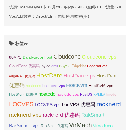
优惠:HostMyBytes $18/月/8GB内存/250GB空间/10TB流量/5 IP/
VpsAdd教程：DirectAdmin面板使用教程(图)
标签云
Cloudcone
Cloudcone vps
Bandwagonhost
80VPS
CloudCone 优惠码
EdgeNat
dmit
DiyVM
DogYun
EdgeNat vps
HostDare
HostDare vps
HostDare
edgeNAT 优惠码
优惠码
HostKvm
HostKVM vps
hosteons
hosteons vps
hostodo
hostodo vps
HostKvm 优惠码
HostUS
KVMLA
linode
LOCVPS
racknerd
LocVPS 优惠码
LOCVPS vps
racknerd vps
RakSmart
racknerd 优惠码
VirMach
RakSmart vps
RakSmart 优惠码
VirMach vps