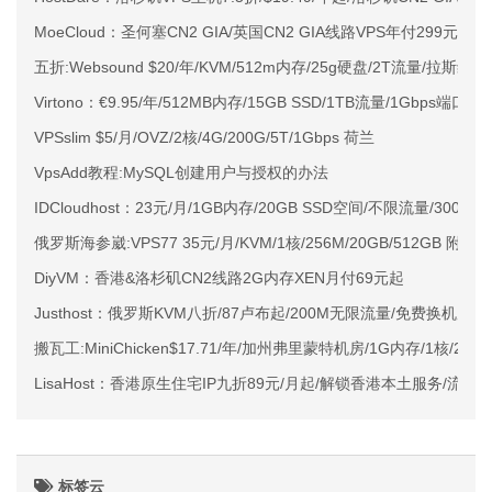
MoeCloud：圣何塞CN2 GIA/英国CN2 GIA线路VPS年付299元起
五折:Websound $20/年/KVM/512m内存/25g硬盘/2T流量/拉斯维
Virtono：€9.95/年/512MB内存/15GB SSD/1TB流量/1Gbps端
VPSslim $5/月/OVZ/2核/4G/200G/5T/1Gbps 荷兰
VpsAdd教程:MySQL创建用户与授权的办法
IDCloudhost：23元/月/1GB内存/20GB SSD空间/不限流量/300M
俄罗斯海参崴:VPS77 35元/月/KVM/1核/256M/20GB/512GB 附简
DiyVM：香港&洛杉矶CN2线路2G内存XEN月付69元起
Justhost：俄罗斯KVM八折/87卢布起/200M无限流量/免费换机房/
搬瓦工:MiniChicken$17.71/年/加州弗里蒙特机房/1G内存/1核/20g
LisaHost：香港原生住宅IP九折89元/月起/解锁香港本土服务/流媒
标签云