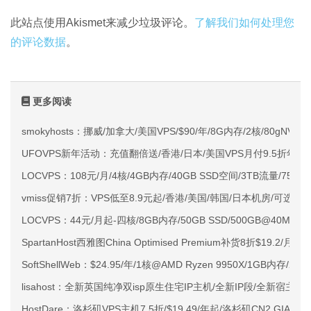
此站点使用Akismet来减少垃圾评论。
了解我们如何处理您
的评论数据
。
更多阅读
smokyhosts：挪威/加拿大/美国VPS/$90/年/8G内存/2核/80gNVMe
UFOVPS新年活动：充值翻倍送/香港/日本/美国VPS月付9.5折年付
LOCVPS：108元/月/4核/4GB内存/40GB SSD空间/3TB流量/750M
vmiss促销7折：VPS低至8.9元起/香港/美国/韩国/日本机房/可选CN2 G
LOCVPS：44元/月起-四核/8GB内存/50GB SSD/500GB@40M
SpartanHost西雅图China Optimised Premium补货8折$19.2/月
SoftShellWeb：$24.95/年/1核@AMD Ryzen 9950X/1GB内存/
lisahost：全新英国纯净双isp原生住宅IP主机/全新IP段/全新宿主机
HostDare：洛杉矶VPS主机7.5折/$19.49/年起/洛杉矶CN2 GIA