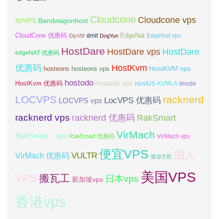
Cloudcone
Cloudcone vps
Bandwagonhost
80VPS
CloudCone 优惠码
EdgeNat
dmit
DiyVM
DogYun
EdgeNat vps
HostDare
HostDare vps
HostDare
edgeNAT 优惠码
优惠码
HostKvm
HostKVM vps
hosteons
hosteons vps
hostodo
hostodo vps
HostKvm 优惠码
HostUS
KVMLA
linode
LOCVPS
racknerd
LocVPS 优惠码
LOCVPS vps
racknerd vps
RakSmart
racknerd 优惠码
VirMach
RakSmart vps
RakSmart 优惠码
VirMach vps
便宜VPS
国人
VULTR
VirMach 优惠码
傲游主机
美国VPS
VPS
搬瓦工
日本vps
新加坡vps
香港vps