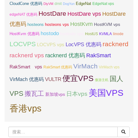
CloudCone 优惠码
EdgeNat
dmit
DiyVM
DogYun
EdgeNat vps
HostDare
HostDare vps
HostDare
edgeNAT 优惠码
优惠码
HostKvm
HostKVM vps
hosteons
hosteons vps
hostodo
hostodo vps
HostKvm 优惠码
HostUS
KVMLA
linode
LOCVPS
racknerd
LocVPS 优惠码
LOCVPS vps
racknerd vps
RakSmart
racknerd 优惠码
VirMach
RakSmart vps
RakSmart 优惠码
VirMach vps
便宜VPS
国人
VULTR
VirMach 优惠码
傲游主机
美国VPS
VPS
搬瓦工
日本vps
新加坡vps
香港vps