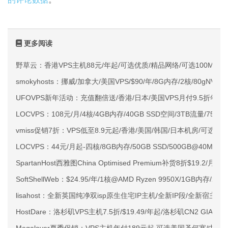
更多阅读
野草云：香港VPS主机88元/年起/可选优质/精品网络/可选100M不限
smokyhosts：挪威/加拿大/美国VPS/$90/年/8G内存/2核/80gNVMe
UFOVPS新年活动：充值翻倍送/香港/日本/美国VPS月付9.5折年付
LOCVPS：108元/月/4核/4GB内存/40GB SSD空间/3TB流量/750M
vmiss促销7折：VPS低至8.9元起/香港/美国/韩国/日本机房/可选CN2 G
LOCVPS：44元/月起-四核/8GB内存/50GB SSD/500GB@40M
SpartanHost西雅图China Optimised Premium补货8折$19.2/月
SoftShellWeb：$24.95/年/1核@AMD Ryzen 9950X/1GB内存/
lisahost：全新英国纯净双isp原生住宅IP主机/全新IP段/全新宿主机
HostDare：洛杉矶VPS主机7.5折/$19.49/年起/洛杉矶CN2 GIA