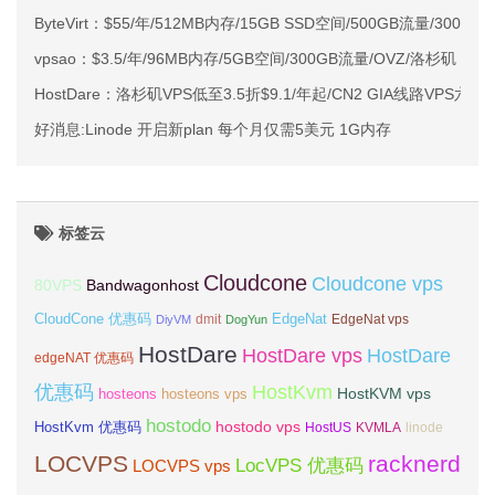
ByteVirt：$55/年/512MB内存/15GB SSD空间/500GB流量/300Mb
vpsao：$3.5/年/96MB内存/5GB空间/300GB流量/OVZ/洛杉矶
HostDare：洛杉矶VPS低至3.5折$9.1/年起/CN2 GIA线路VPS六折$
好消息:Linode 开启新plan 每个月仅需5美元 1G内存
标签云
Cloudcone
Cloudcone vps
Bandwagonhost
80VPS
CloudCone 优惠码
EdgeNat
dmit
DiyVM
DogYun
EdgeNat vps
HostDare
HostDare vps
HostDare
edgeNAT 优惠码
优惠码
HostKvm
HostKVM vps
hosteons
hosteons vps
hostodo
hostodo vps
HostKvm 优惠码
HostUS
KVMLA
linode
LOCVPS
racknerd
LocVPS 优惠码
LOCVPS vps