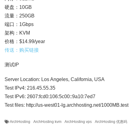
硬盘：10GB
流量：250GB
端口：1Gbps
架构：KVM
价格：$14.99/year
传送：购买链接
测试IP
Server Location: Los Angeles, California, USA
Test IPv4: 216.45.55.35
Test IPv6: 2607:fcd0:106:5c00::9a10:7ed7
Test files: http://us-west01-lg.archhosting.net/1000MB.test
ArchHosting
ArchHosting kvm
ArchHosting vps
ArchHosting 优惠码