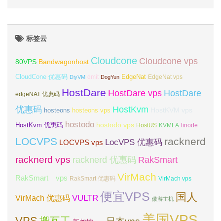
标签云
Cloudcone
Cloudcone vps
Bandwagonhost
80VPS
CloudCone 优惠码
EdgeNat
dmit
DiyVM
DogYun
EdgeNat vps
HostDare
HostDare vps
HostDare
edgeNAT 优惠码
优惠码
HostKvm
HostKVM vps
hosteons
hosteons vps
hostodo
hostodo vps
HostKvm 优惠码
HostUS
KVMLA
linode
LOCVPS
racknerd
LocVPS 优惠码
LOCVPS vps
racknerd vps
RakSmart
racknerd 优惠码
VirMach
RakSmart vps
RakSmart 优惠码
VirMach vps
便宜VPS
国人
VULTR
VirMach 优惠码
傲游主机
美国VPS
VPS
搬瓦工