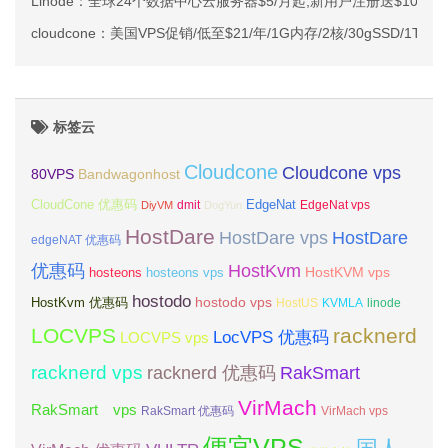
Linode：全球24个数据中心云服务器$5/月起,新用户注册送$100
cloudcone：美国VPS促销/低至$21/年/1G内存/2核/30gSSD/1T流
标签云
Cloudcone
Cloudcone vps
Bandwagonhost
80VPS
CloudCone 优惠码
EdgeNat
dmit
DiyVM
DogYun
EdgeNat vps
HostDare
HostDare vps
HostDare
edgeNAT 优惠码
优惠码
HostKvm
HostKVM vps
hosteons
hosteons vps
hostodo
hostodo vps
HostKvm 优惠码
HostUS
KVMLA
linode
LOCVPS
racknerd
LocVPS 优惠码
LOCVPS vps
racknerd vps
RakSmart
racknerd 优惠码
VirMach
RakSmart vps
RakSmart 优惠码
VirMach vps
便宜VPS