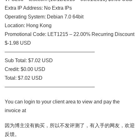
Extra IP Address: No Extra IPs
Operating System: Debian 7.0 64bit
Location: Hong Kong
Promotional Code: LET1215 – 22.00% Recurring Discount
$-1.98 USD
——————————
————————
Sub Total: $7.02 USD
Credit: $0.00 USD
Total: $7.02 USD
——————————
————————
You can login to your client area to view and pay the
invoice at
因为博主没有购买，所以不发评测了，有入手的网友，欢迎
反馈。