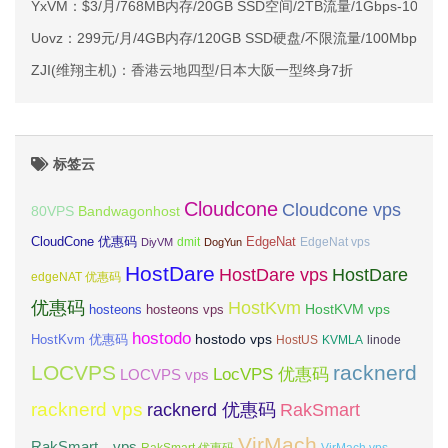
YxVM：$3/月/768MB内存/20GB SSD空间/2TB流量/1Gbps-10G
Uovz：299元/月/4GB内存/120GB SSD硬盘/不限流量/100Mbps/
ZJI(维翔主机)：香港云地四型/日本大阪一型终身7折
标签云
Cloudcone
Cloudcone vps
Bandwagonhost
80VPS
CloudCone 优惠码
EdgeNat
dmit
DiyVM
DogYun
EdgeNat vps
HostDare
HostDare vps
HostDare
edgeNAT 优惠码
优惠码
HostKvm
HostKVM vps
hosteons
hosteons vps
hostodo
hostodo vps
HostKvm 优惠码
HostUS
KVMLA
linode
LOCVPS
racknerd
LocVPS 优惠码
LOCVPS vps
racknerd vps
RakSmart
racknerd 优惠码
VirMach
RakSmart vps