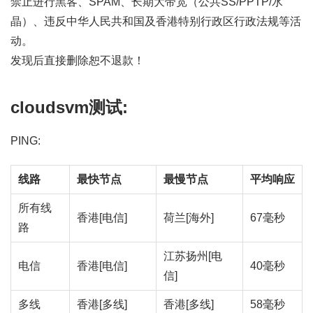
禁止进行黑客、SPAM、长期大带宽（公共SS/PPTP/水
晶）、违反中华人民共和国及香港特别行政区行政法规等活
动。
发现后直接删除恕不退款！
cloudsvm测试:
PING:
线路
最快节点
最慢节点
平均响应
所有线
香港[电信]
荷兰[海外]
67毫秒
路
江苏扬州[电
电信
香港[电信]
40毫秒
信]
多线
香港[多线]
香港[多线]
58毫秒