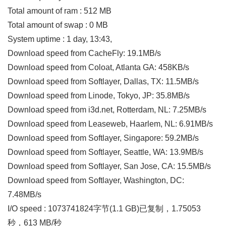
Total amount of ram : 512 MB
Total amount of swap : 0 MB
System uptime : 1 day, 13:43,
Download speed from CacheFly: 19.1MB/s
Download speed from Coloat, Atlanta GA: 458KB/s
Download speed from Softlayer, Dallas, TX: 11.5MB/s
Download speed from Linode, Tokyo, JP: 35.8MB/s
Download speed from i3d.net, Rotterdam, NL: 7.25MB/s
Download speed from Leaseweb, Haarlem, NL: 6.91MB/s
Download speed from Softlayer, Singapore: 59.2MB/s
Download speed from Softlayer, Seattle, WA: 13.9MB/s
Download speed from Softlayer, San Jose, CA: 15.5MB/s
Download speed from Softlayer, Washington, DC:
7.48MB/s
I/O speed : 1073741824字节(1.1 GB)已复制，1.75053
秒，613 MB/秒