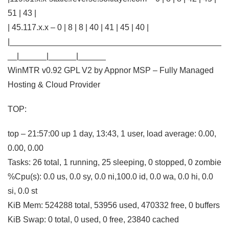
51 | 43 |
| 45.117.x.x – 0 | 8 | 8 | 40 | 41 | 45 | 40 |
|______________________________________________
__|______|______|______
WinMTR v0.92 GPL V2 by Appnor MSP – Fully Managed
Hosting & Cloud Provider
TOP:
top – 21:57:00 up 1 day, 13:43, 1 user, load average: 0.00,
0.00, 0.00
Tasks: 26 total, 1 running, 25 sleeping, 0 stopped, 0 zombie
%Cpu(s): 0.0 us, 0.0 sy, 0.0 ni,100.0 id, 0.0 wa, 0.0 hi, 0.0
si, 0.0 st
KiB Mem: 524288 total, 53956 used, 470332 free, 0 buffers
KiB Swap: 0 total, 0 used, 0 free, 23840 cached