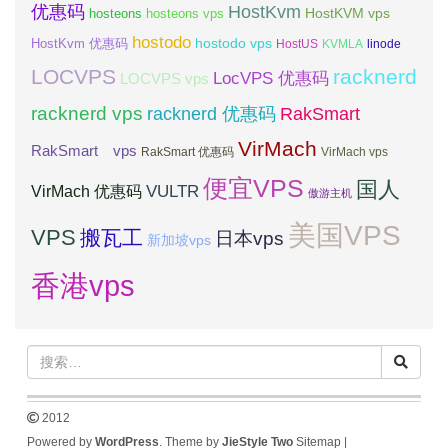
优惠码
HostKvm
HostKVM vps
hosteons
hosteons vps
hostodo
hostodo vps
HostKvm 优惠码
HostUS
KVMLA
linode
LOCVPS
racknerd
LocVPS 优惠码
LOCVPS vps
racknerd vps
RakSmart
racknerd 优惠码
VirMach
RakSmart vps
RakSmart 优惠码
VirMach vps
便宜VPS
国人
VULTR
VirMach 优惠码
傲游主机
美国VPS
VPS
搬瓦工
日本vps
新加坡vps
香港vps
2012
Powered by
WordPress
. Theme by
JieStyle Two
Sitemap
|