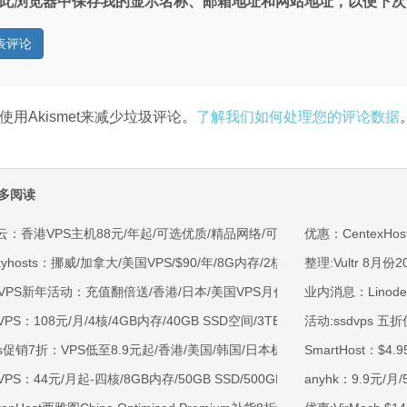
此浏览器中保存我的显示名称、邮箱地址和网站地址，以便下次
使用Akismet来减少垃圾评论。
了解我们如何处理您的评论数据
多阅读
云：香港VPS主机88元/年起/可选优质/精品网络/可选100M不限流量/免费C
优惠：CentexHost
kyhosts：挪威/加拿大/美国VPS/$90/年/8G内存/2核/80gNVMe/4T流量
整理:Vultr 8
OVPS新年活动：充值翻倍送/香港/日本/美国VPS月付9.5折年付8折起/新
业内消息：Linod
VPS：108元/月/4核/4GB内存/40GB SSD空间/3TB流量/750Mbps-1Gb
活动:ssdvps 
ss促销7折：VPS低至8.9元起/香港/美国/韩国/日本机房/可选CN2 GIA/AS9
SmartHost：$
VPS：44元/月起-四核/8GB内存/50GB SSD/500GB@40Mbps/香港
anyhk：9.9元/月