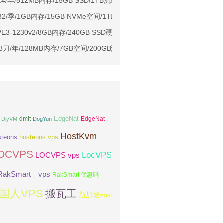
Ryzen7950x/4GB/100GB NVMe/5TB@10Gbps/免费DDoS防御
14.4/年/512MB内存/15GB SSD/1TB流量/KVM/洛杉矶 附评测
Me空间/6TB流量/10Gbps端口/KVM/洛杉矶
7.82/季/1GB内存/15GB NVMe空间/1TB流量/1Gbps带宽/KVM/DDOS/洛
1元起
E3-1230v2/8GB内存/240GB SSD硬盘/不限流量/30Mbps带宽/香
亚VPS九折
2.88刀/年/128MB内存/7GB空间/200GB流量/OpenVZ 西雅图
EdgeNat
dmit
DiyVM
DogYun
EdgeNat
HostKvm
steons
hosteons vps
OCVPS
LocVPS
LOCVPS vps
RakSmart vps
RakSmart 优惠码
国人VPS
搬瓦工
新加坡vps