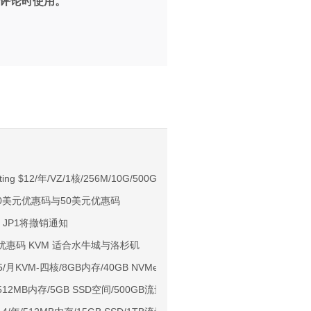
评论时使用。
。
NIX/支持主流AI访问
ing $12/年/VZ/1核/256M/10G/500G/100Mbps 奥兰多
月份20美元优惠码与50美元优惠码
用户下单送30元
e JP1将撤销通知
ps端口/KVM/深港IX/双端独立IP/香港原生IP
五折优惠码 KVM 适合水牛城与洛杉矶
929/CMIN2/软银等线路
4.95/月KVM-四核/8GB内存/40GB NVMe/2TB月流量/29个数据中心可选
标准区/国内优化网络
/512MB内存/5GB SSD空间/500GB流量/500Mbps端口/NAT/KVM/香港HK