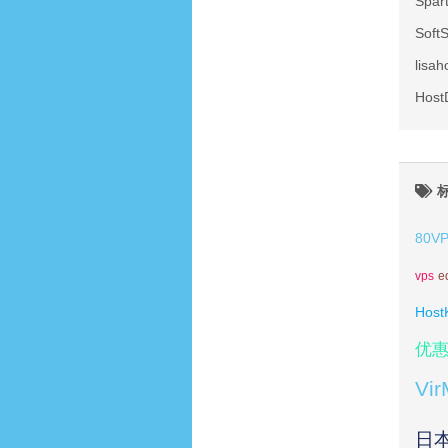
Spa
Sof
lis
Hos
80V
vps
e
Host
优
Vi
日本