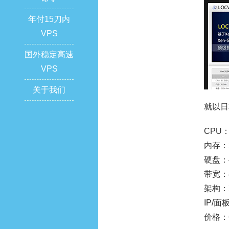
年付15刀内
VPS
国外稳定高速
VPS
关于我们
就以日
CPU：
内存：
硬盘：4
带宽：8
架构：
IP/面板
价格：