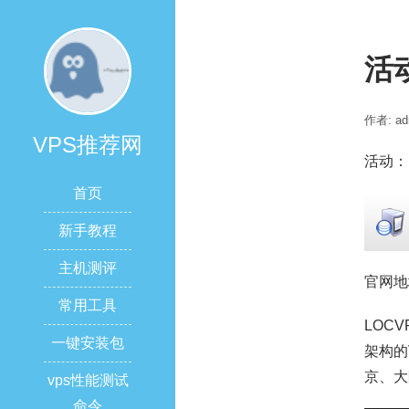
活
作者: ad
VPS推荐网
活动：
首页
新手教程
主机测评
官网地
常用工具
LOC
一键安装包
架构的
京、大
vps性能测试
命令