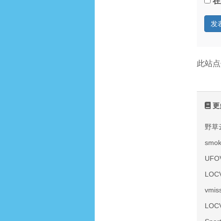
在
此站点
更
野草
smo
UF
LOC
vmi
LOC