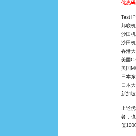
优惠码
Test I
邦联机房
沙田机房
沙田机房
香港大埔
美国C3 
美国MC：
日本东京
日本大阪
新加坡：1
上述优
餐，也
值10