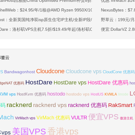
rtanHost西雅图China Optimised Premium补货8折$19.2/月起-四核AMD 
优惠:VirMach $
tShellWeb：$24.95/年/1核@AMD Ryzen 9950X/1GB内存/20GB NV
NexusBytes：$
ahost：全新英国纯净双isp原生住宅IP主机/全新IP段/全新宿主机/9折月付6
野草云：199元/月/
tDare：洛杉矶VPS主机7.5折/$19.49/年起/洛杉矶CN2 GIA/日本/保加利
便宜:DollarVZ 
标签云
Cloudcone
Cloudcone vps
Bandwagonhost
PS
CloudCone 优惠码
HostDare
HostDare vps
HostDare 优惠码
ho
dgeNAT 优惠码
L
hostodo
KVM vps
hostodo vps
HostKvm 优惠码
HostUS
KVMLA
linode
racknerd
racknerd vps
RakSmart
racknerd 优惠码
惠码
便宜VPS
rMach
VULTR
VirMach 优惠码
VirMach vps
傲游主机
香港vps
美国VPS
vps