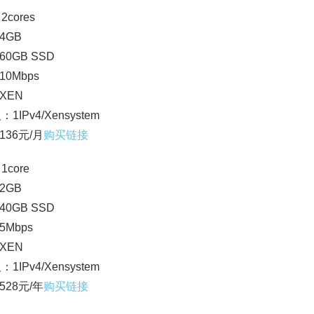
2cores
4GB
0GB SSD
0Mbps
XEN
：1IPv4/Xensystem
136元/月
购买链接
1core
2GB
0GB SSD
Mbps
XEN
：1IPv4/Xensystem
528元/年
购买链接