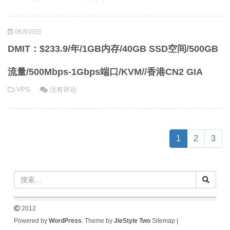
06月03日
DMIT：$233.9/年/1GB内存/40GB SSD空间/500GB
流量/500Mbps-1Gbps端口/KVM//香港CN2 GIA
VPS
没有评论
(current)
1
2
3
2012
Powered by
WordPress
. Theme by
JieStyle Two
Sitemap
|