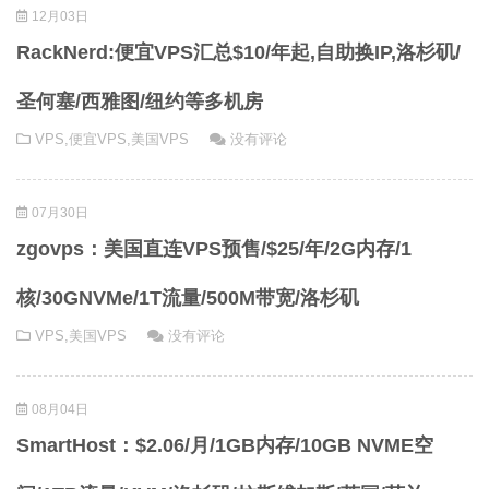
12月03日
RackNerd:便宜VPS汇总$10/年起,自助换IP,洛杉矶/
圣何塞/西雅图/纽约等多机房
VPS
,
便宜VPS
,
美国VPS
没有评论
07月30日
zgovps：美国直连VPS预售/$25/年/2G内存/1
核/30GNVMe/1T流量/500M带宽/洛杉矶
VPS
,
美国VPS
没有评论
08月04日
SmartHost：$2.06/月/1GB内存/10GB NVME空