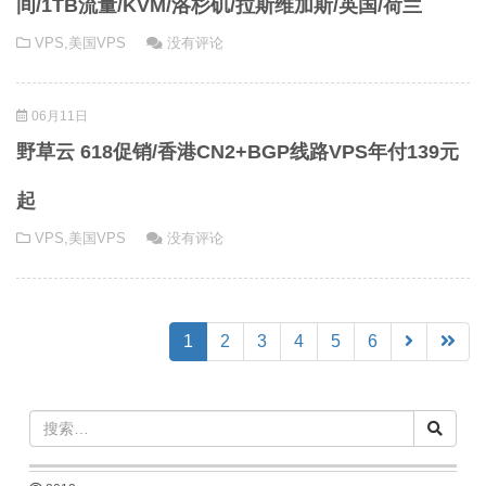
间/1TB流量/KVM/洛杉矶/拉斯维加斯/英国/荷兰
VPS
,
美国VPS
没有评论
06月11日
野草云 618促销/香港CN2+BGP线路VPS年付139元
起
VPS
,
美国VPS
没有评论
(current)
1
2
3
4
5
6