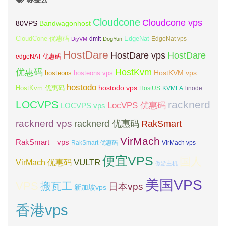
Cloudcone
Cloudcone vps
Bandwagonhost
80VPS
CloudCone 优惠码
EdgeNat
dmit
DiyVM
DogYun
EdgeNat vps
HostDare
HostDare vps
HostDare
edgeNAT 优惠码
优惠码
HostKvm
HostKVM vps
hosteons
hosteons vps
hostodo
hostodo vps
HostKvm 优惠码
HostUS
KVMLA
linode
LOCVPS
racknerd
LocVPS 优惠码
LOCVPS vps
racknerd vps
RakSmart
racknerd 优惠码
VirMach
RakSmart vps
RakSmart 优惠码
VirMach vps
便宜VPS
国人
VULTR
VirMach 优惠码
傲游主机
美国VPS
VPS
搬瓦工
日本vps
新加坡vps
香港vps