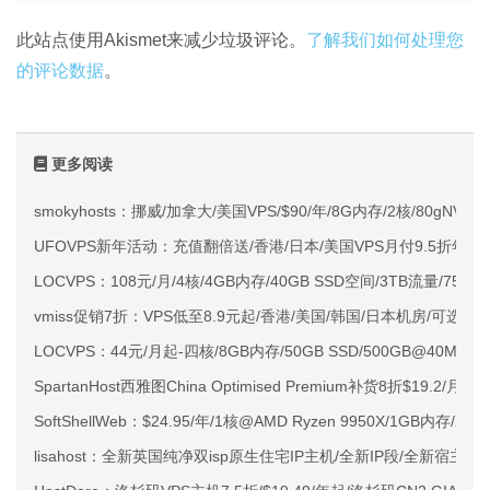
此站点使用Akismet来减少垃圾评论。
了解我们如何处理您
的评论数据
。
更多阅读
smokyhosts：挪威/加拿大/美国VPS/$90/年/8G内存/2核/80gNVMe
UFOVPS新年活动：充值翻倍送/香港/日本/美国VPS月付9.5折年付
LOCVPS：108元/月/4核/4GB内存/40GB SSD空间/3TB流量/750M
vmiss促销7折：VPS低至8.9元起/香港/美国/韩国/日本机房/可选CN2 G
LOCVPS：44元/月起-四核/8GB内存/50GB SSD/500GB@40M
SpartanHost西雅图China Optimised Premium补货8折$19.2/月
SoftShellWeb：$24.95/年/1核@AMD Ryzen 9950X/1GB内存/
lisahost：全新英国纯净双isp原生住宅IP主机/全新IP段/全新宿主机