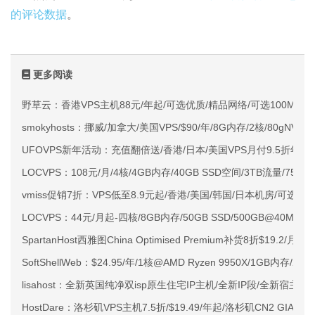
的评论数据
。
更多阅读
野草云：香港VPS主机88元/年起/可选优质/精品网络/可选100M不限
smokyhosts：挪威/加拿大/美国VPS/$90/年/8G内存/2核/80gNVMe
UFOVPS新年活动：充值翻倍送/香港/日本/美国VPS月付9.5折年付
LOCVPS：108元/月/4核/4GB内存/40GB SSD空间/3TB流量/750M
vmiss促销7折：VPS低至8.9元起/香港/美国/韩国/日本机房/可选CN2 G
LOCVPS：44元/月起-四核/8GB内存/50GB SSD/500GB@40M
SpartanHost西雅图China Optimised Premium补货8折$19.2/月
SoftShellWeb：$24.95/年/1核@AMD Ryzen 9950X/1GB内存/
lisahost：全新英国纯净双isp原生住宅IP主机/全新IP段/全新宿主机
HostDare：洛杉矶VPS主机7.5折/$19.49/年起/洛杉矶CN2 GIA