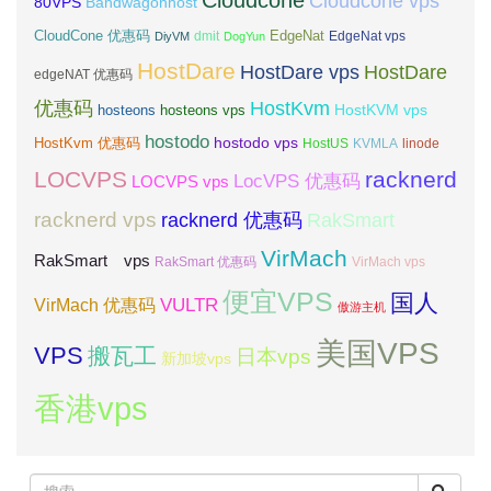
Cloudcone
Cloudcone vps
Bandwagonhost
80VPS
CloudCone 优惠码
EdgeNat
dmit
DiyVM
DogYun
EdgeNat vps
HostDare
HostDare vps
HostDare
edgeNAT 优惠码
优惠码
HostKvm
HostKVM vps
hosteons
hosteons vps
hostodo
hostodo vps
HostKvm 优惠码
HostUS
KVMLA
linode
LOCVPS
racknerd
LocVPS 优惠码
LOCVPS vps
racknerd vps
RakSmart
racknerd 优惠码
VirMach
RakSmart vps
RakSmart 优惠码
VirMach vps
便宜VPS
国人
VULTR
VirMach 优惠码
傲游主机
美国VPS
VPS
搬瓦工
日本vps
新加坡vps
香港vps