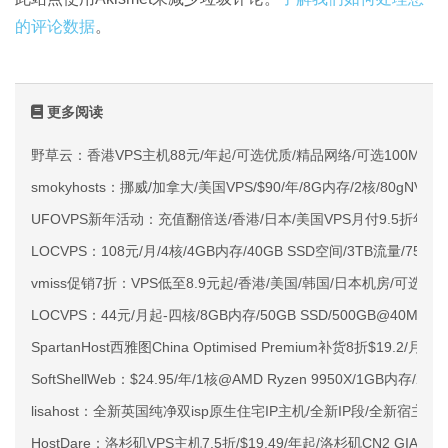
的评论数据
。
更多阅读
野草云：香港VPS主机88元/年起/可选优质/精品网络/可选100M不限
smokyhosts：挪威/加拿大/美国VPS/$90/年/8G内存/2核/80gNVMe
UFOVPS新年活动：充值翻倍送/香港/日本/美国VPS月付9.5折年付
LOCVPS：108元/月/4核/4GB内存/40GB SSD空间/3TB流量/750M
vmiss促销7折：VPS低至8.9元起/香港/美国/韩国/日本机房/可选CN2 G
LOCVPS：44元/月起-四核/8GB内存/50GB SSD/500GB@40M
SpartanHost西雅图China Optimised Premium补货8折$19.2/月
SoftShellWeb：$24.95/年/1核@AMD Ryzen 9950X/1GB内存/
lisahost：全新英国纯净双isp原生住宅IP主机/全新IP段/全新宿主机
HostDare：洛杉矶VPS主机7.5折/$19.49/年起/洛杉矶CN2 GIA