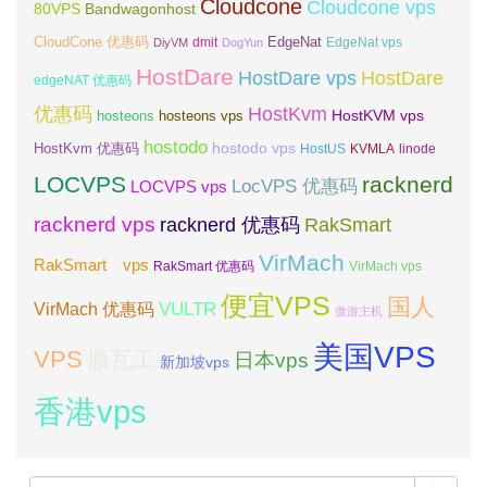
Cloudcone
Cloudcone vps
Bandwagonhost
80VPS
CloudCone 优惠码
EdgeNat
dmit
DiyVM
DogYun
EdgeNat vps
HostDare
HostDare vps
HostDare
edgeNAT 优惠码
优惠码
HostKvm
HostKVM vps
hosteons
hosteons vps
hostodo
hostodo vps
HostKvm 优惠码
HostUS
KVMLA
linode
LOCVPS
racknerd
LocVPS 优惠码
LOCVPS vps
racknerd vps
RakSmart
racknerd 优惠码
VirMach
RakSmart vps
RakSmart 优惠码
VirMach vps
便宜VPS
国人
VULTR
VirMach 优惠码
傲游主机
美国VPS
VPS
搬瓦工
日本vps
新加坡vps
香港vps