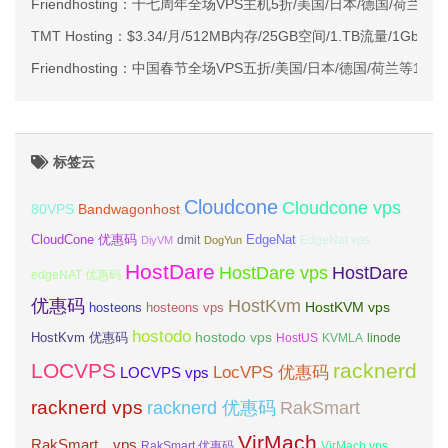
Friendhosting：十七周年全场VPS主机5折/美国/日本/德国/荷兰
TMT Hosting：$3.34/月/512MB内存/25GB空间/1.TB流量/1Gbp
Friendhosting：中国春节全场VPS五折/美国/日本/德国/荷兰等14
标签云
Cloudcone
Cloudcone vps
Bandwagonhost
80VPS
CloudCone 优惠码
EdgeNat
dmit
DiyVM
DogYun
EdgeNat vps
HostDare
HostDare vps
HostDare
edgeNAT 优惠码
优惠码
HostKvm
HostKVM vps
hosteons
hosteons vps
hostodo
hostodo vps
HostKvm 优惠码
HostUS
KVMLA
linode
LOCVPS
racknerd
LocVPS 优惠码
LOCVPS vps
racknerd vps
RakSmart
racknerd 优惠码
VirMach
RakSmart vps
RakSmart 优惠码
VirMach vps