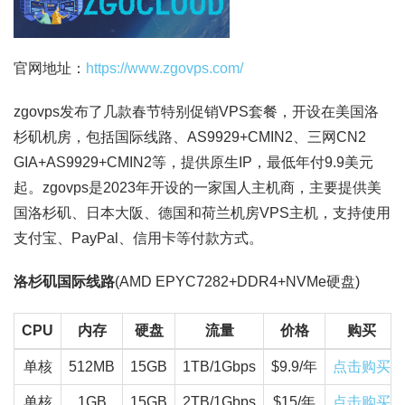
官网地址：
https://www.zgovps.com/
zgovps发布了几款春节特别促销VPS套餐，开设在美国洛
杉矶机房，包括国际线路、AS9929+CMIN2、三网CN2
GIA+AS9929+CMIN2等，提供原生IP，最低年付9.9美元
起。zgovps是2023年开设的一家国人主机商，主要提供美
国洛杉矶、日本大阪、德国和荷兰机房VPS主机，支持使用
支付宝、PayPal、信用卡等付款方式。
洛杉矶国际线路
(AMD EPYC7282+DDR4+NVMe硬盘)
CPU
内存
硬盘
流量
价格
购买
单核
512MB
15GB
1TB/1Gbps
$9.9/年
点击购买
单核
1GB
15GB
2TB/1Gbps
$15/年
点击购买