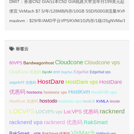
DMIT：香港CN2 GIA/日本CN2 GIA线路大带宽年付199美元起
便宜:VirMach $7.5/年/128MB内存/10GB SSD/500GB流量/KVM/
maxkvm：$29/年/AMD平台VPS/KVM/1G内存/1核/25gNVMe/1T流
标签云
Cloudcone
Cloudcone vps
Bandwagonhost
80VPS
CloudCone 优惠码
EdgeNat
dmit
DiyVM
DogYun
EdgeNat vps
HostDare
HostDare vps
HostDare
edgeNAT 优惠码
优惠码
HostKvm
HostKVM vps
hosteons
hosteons vps
hostodo
hostodo vps
HostKvm 优惠码
HostUS
KVMLA
linode
LOCVPS
racknerd
LocVPS 优惠码
LOCVPS vps
racknerd vps
RakSmart
racknerd 优惠码
VirMach
RakSmart vps
RakSmart 优惠码
VirMach vps