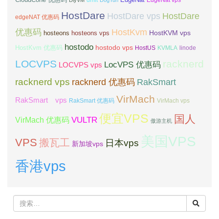
dmit
DiyVM
DogYun
EdgeNat vps
HostDare
HostDare vps
HostDare
edgeNAT 优惠码
优惠码
HostKvm
HostKVM vps
hosteons
hosteons vps
hostodo
hostodo vps
HostKvm 优惠码
HostUS
KVMLA
linode
LOCVPS
racknerd
LocVPS 优惠码
LOCVPS vps
racknerd vps
RakSmart
racknerd 优惠码
VirMach
RakSmart vps
RakSmart 优惠码
VirMach vps
便宜VPS
国人
VULTR
VirMach 优惠码
傲游主机
美国VPS
VPS
搬瓦工
日本vps
新加坡vps
香港vps