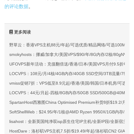
的评论数据
。
更多阅读
野草云：香港VPS主机88元/年起/可选优质/精品网络/可选100M不限
smokyhosts：挪威/加拿大/美国VPS/$90/年/8G内存/2核/80gNVMe
UFOVPS新年活动：充值翻倍送/香港/日本/美国VPS月付9.5折年付
LOCVPS：108元/月/4核/4GB内存/40GB SSD空间/3TB流量/750M
vmiss促销7折：VPS低至8.9元起/香港/美国/韩国/日本机房/可选CN2 G
LOCVPS：44元/月起-四核/8GB内存/50GB SSD/500GB@40M
SpartanHost西雅图China Optimised Premium补货8折$19.2/月
SoftShellWeb：$24.95/年/1核@AMD Ryzen 9950X/1GB内存/
lisahost：全新英国纯净双isp原生住宅IP主机/全新IP段/全新宿主机
HostDare：洛杉矶VPS主机7.5折/$19.49/年起/洛杉矶CN2 GIA