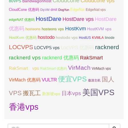
Cloudcone
Cloudcone vps
Bandwagonhost
80VPS
CloudCone 优惠码
EdgeNat
dmit
DiyVM
DogYun
EdgeNat vps
HostDare
HostDare vps
HostDare
edgeNAT 优惠码
优惠码
HostKvm
HostKVM vps
hosteons
hosteons vps
hostodo
hostodo vps
HostKvm 优惠码
HostUS
KVMLA
linode
LOCVPS
racknerd
LocVPS 优惠码
LOCVPS vps
racknerd vps
RakSmart
racknerd 优惠码
VirMach
RakSmart vps
RakSmart 优惠码
VirMach vps
便宜VPS
国人
VULTR
VirMach 优惠码
傲游主机
美国VPS
VPS
搬瓦工
日本vps
新加坡vps
香港vps