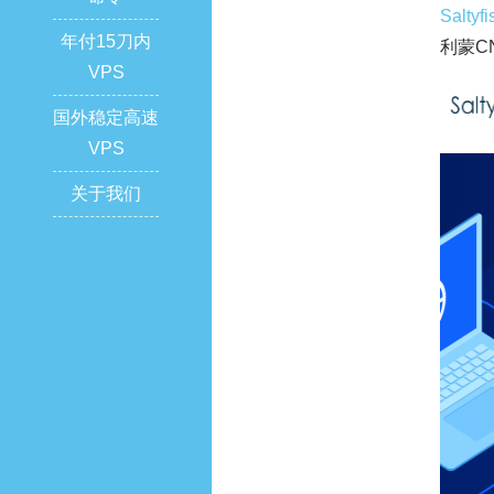
Saltyf
年付15刀内
利蒙CN
VPS
国外稳定高速
VPS
关于我们