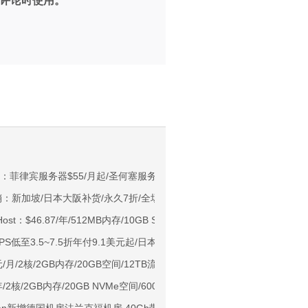
评论时使用。
。
NIX/支持主流AI访问
新年优惠：菲律宾服务器$55/月起/圣何塞服务器$57/月起/可选优化/标准/国际线
促销：新加坡/日本大阪补货/永久7折/全场8折
用户下单送30元
Host：$46.87/年/512MB内存/10GB SSD空间/500GB流量/1Gbps/KVM/
ps端口/KVM/深港IX/双端独立IP/香港原生IP
VPS低至3.5~7.5折年付9.1美元起/日本/洛杉矶/保加利亚机房,CN2 GIA可
929/CMIN2/软银等线路
元/月/2核/2GB内存/20GB空间/12TB流量/300Mbps-1Gbps端口/KVM/香
标准区/国内优化网络
年/2核/2GB内存/20GB NVMe空间/600GB流量/100Mbps端口/KVM/香