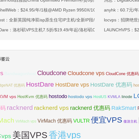
rtanHost西雅图China Optimised Premium补货8折$19.2/月起-四核AMD 
消息：DigitalO
tShellWeb：$24.95/年/1核@AMD Ryzen 9950X/1GB内存/20GB NV
anyhk：60.7元/
ahost：全新英国纯净双isp原生住宅IP主机/全新IP段/全新宿主机/9折月付6
locvps：招牌绝
tDare：洛杉矶VPS主机7.5折/$19.49/年起/洛杉矶CN2 GIA/日本/保加利
LAUNCHVPS：$23
标签云
Cloudcone
Cloudcone vps
Bandwagonhost
PS
CloudCone 优惠码
HostDare
HostDare vps
HostDare 优惠码
ho
dgeNAT 优惠码
L
hostodo
KVM vps
hostodo vps
HostKvm 优惠码
HostUS
KVMLA
linode
racknerd
racknerd vps
RakSmart
racknerd 优惠码
惠码
便宜VPS
rMach
VULTR
VirMach 优惠码
VirMach vps
傲游主机
香港vps
美国VPS
vps