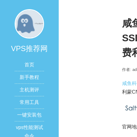
咸鱼
SS
VPS推荐网
费利
首页
作者: ad
新手教程
咸鱼科技 
主机测评
利蒙CN
常用工具
一键安装包
官网地
vps性能测试
命令