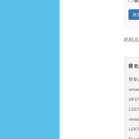
在
此站点
更
野草
smo
UF
LOC
vmi
LOC