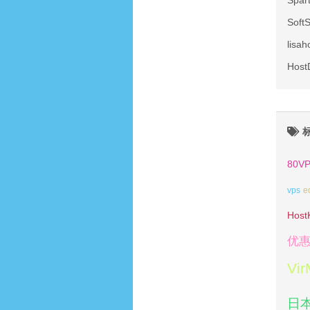
Spa
Sof
lis
Hos
80V
vps
e
Host
优
Vi
日本