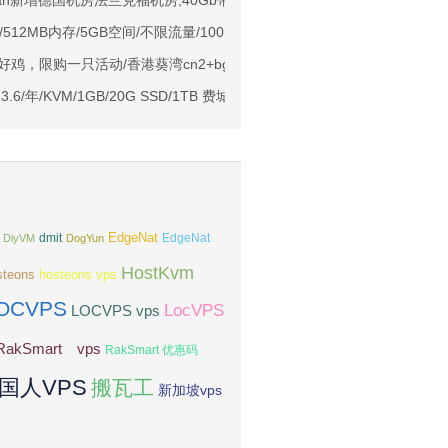
Ryzen7950x/4GB/100GB NVMe/5TB@10Gbps/免费DDoS防御
cean新增德国机房法兰克福机房,40Gb带宽,支持IPv6
Me空间/6TB流量/10Gbps端口/KVM/洛杉矶
年/512MB内存/5GB空间/不限流量/100Mbps-200Mbps端口/NAT/KVM/台湾H
1元起
世好鸡，限购一只活动/香港葵湾cn2+bgp线路VPS
亚VPS九折
.6/年/KVM/1GB/20G SSD/1TB 费城
EdgeNat
dmit
DiyVM
DogYun
EdgeNat
HostKvm
steons
hosteons vps
OCVPS
LocVPS
LOCVPS vps
RakSmart vps
RakSmart 优惠码
国人VPS
搬瓦工
新加坡vps