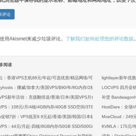
此浏览器中保存我的显示名称、邮箱地址和网站地址，以便下次
使用Akismet来减少垃圾评论。
了解我们如何处理您的评论数据
多阅读
云：香港VPS主机88元/年起/可选优质/精品网络/可选100M不限流量/免费C
lightlayer
kyhosts：挪威/加拿大/美国VPS/$90/年/8G内存/2核/80gNVMe/4T流量
LOCVPS 四月
OVPS新年活动：充值翻倍送/香港/日本/美国VPS月付9.5折年付8折起/新
补货 Bandwagon
VPS：108元/月/4核/4GB内存/40GB SSD空间/3TB流量/750Mbps-1Gb
HostDare：全场
ss促销7折：VPS低至8.9元起/香港/美国/韩国/日本机房/可选CN2 GIA/AS9
MoeCloud：249
VPS：44元/月起-四核/8GB内存/50GB SSD/500GB@40Mbps/香港
KVMLA：175元/