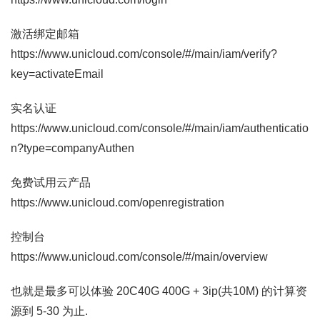
激活绑定邮箱
https://www.unicloud.com/console/#/main/iam/verify?
key=activateEmail
实名认证
https://www.unicloud.com/console/#/main/iam/authenticatio
n?type=companyAuthen
免费试用云产品
https://www.unicloud.com/openregistration
控制台
https://www.unicloud.com/console/#/main/overview
也就是最多可以体验 20C40G 400G + 3ip(共10M) 的计算资
源到 5-30 为止.