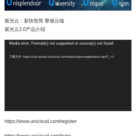
紫光云：新快智简 擎领云端
紫光云2.0产品介绍
视
Media error: Format(s) not supported or source(s) not found
频
下载文件: https://cdn-portal.unicloud.com/impact/openregistration.mp4?_=1
播
放
器
https://www.unicloud.com/register
https://www.unicloud.com/login