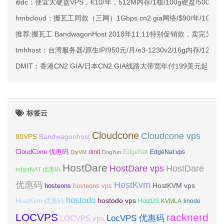
itldc：便宜大硬盘VPS，€10/年，512M内存/1核/100g硬盘/500G
hmbcloud：搬瓦工同款（三网）1Gbps cn2 gia网络/$90/年/1G内存
推荐:搬瓦工 BandwagonHost 2018年11.11特别促销款，卖完为止
tmhhost：台湾服务器/原生IP/950元/月/e3-1230v2/16g内存/120gSS
DMIT：香港CN2 GIA/日本CN2 GIA线路大带宽年付199美元起
标签云
Cloudcone
Cloudcone vps
Bandwagonhost
80VPS
CloudCone 优惠码
EdgeNat
dmit
DiyVM
DogYun
EdgeNat vps
HostDare
HostDare vps
HostDare
edgeNAT 优惠码
优惠码
HostKvm
HostKVM vps
hosteons
hosteons vps
hostodo
hostodo vps
HostKvm 优惠码
HostUS
KVMLA
linode
LOCVPS
racknerd
LocVPS 优惠码
LOCVPS vps