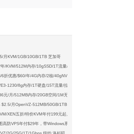
。
NIX/支持主流AI访问
.5/月KVM/1GB/10GB/1TB 芝加哥
/年/KVM/512M内存/10gSSD/1T流量/Voxility提供ddos保护
用户下单送30元
S/6折优惠/$60/年/4G内存/2核/40gNVMe/6T流量
ps端口/KVM/深港IX/双端独立IP/香港原生IP
4.6/E3-1230/8g内存/1T硬盘/15T流量/拉斯维加斯 独立服务器
929/CMIN2/软银等线路
 36元/月/512MB内存/20GB空间/1M无限流量/Xen/ 沙田
标准区/国内优化网络
ers $2.5/月OpenVZ-512MB/50GB/1TB 洛杉矶&达拉斯
Ryzen7950x/4GB/100GB NVMe/5TB@10Gbps/免费DDoS防御
全场KVM/XEN五折/特价KVM年付199元起,香港/美国多机房可选
Me空间/6TB流量/10Gbps端口/KVM/洛杉矶
西雅图高防VPS年付$29年，带Windows系统，支持IPv6
1元起
/VZ/2G/25G/1T/1Gbps 纽约 洛杉矶