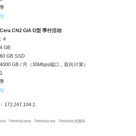
/季
址
era CN2 GIA D型 季付活动
：4
 GB
0 GB SSD
000 GB / 月（30Mbps端口，双向计算）
1
/季
址
172.247.104.1
ost
TmhHost kvm
TmhHost vps
TmhHost 优惠码