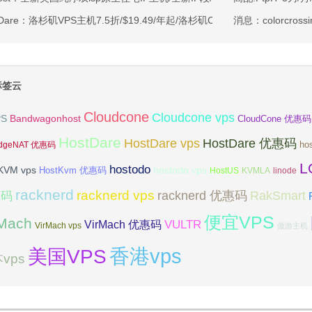
tDare：洛杉矶VPS主机7.5折/$19.49/年起/洛杉矶CN2 GIA/日本/保加利
消息：colorcross
标签云
Cloudcone
Cloudcone vps
Bandwagonhost
PS
CloudCone 优惠码
HostDare
HostDare vps
HostDare 优惠码
ho
dgeNAT 优惠码
L
hostodo
KVM vps
hostodo vps
HostKvm 优惠码
HostUS
KVMLA
linode
racknerd
racknerd vps
RakSmart
racknerd 优惠码
惠码
便宜VPS
rMach
VULTR
VirMach 优惠码
VirMach vps
傲游主机
香港vps
美国VPS
vps