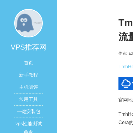
Tm
流量
VPS推荐网
作者: ad
首页
TmhHo
新手教程
主机测评
常用工具
官网地
一键安装包
TmhHo
Cera
vps性能测试
命令