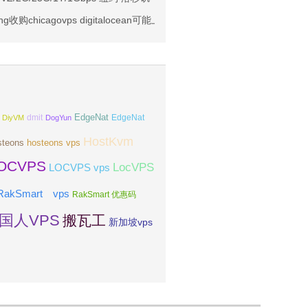
亚VPS九折
ing收购chicagovps digitalocean可能上马加拿大机房
EdgeNat
dmit
DiyVM
DogYun
EdgeNat
HostKvm
steons
hosteons vps
OCVPS
LocVPS
LOCVPS vps
RakSmart vps
RakSmart 优惠码
国人VPS
搬瓦工
新加坡vps