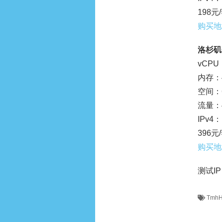
198元
购买地
洛杉矶C
vCPU
内存：4
空间：6
流量：4
IPv4：
396元
购买地
测试IP：
TmhH