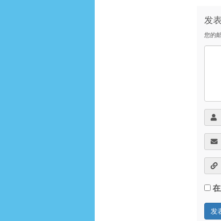
发
您的
在