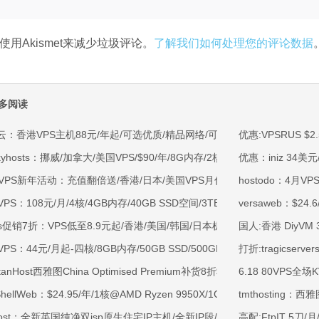
使用Akismet来减少垃圾评论。
了解我们如何处理您的评论数据
多阅读
云：香港VPS主机88元/年起/可选优质/精品网络/可选100M不限流量/免费C
优惠:VPSRUS $2
kyhosts：挪威/加拿大/美国VPS/$90/年/8G内存/2核/80gNVMe/4T流量
优惠：iniz 34美元
OVPS新年活动：充值翻倍送/香港/日本/美国VPS月付9.5折年付8折起/新
hostodo：4月VP
VPS：108元/月/4核/4GB内存/40GB SSD空间/3TB流量/750Mbps-1Gb
versaweb：$2
ss促销7折：VPS低至8.9元起/香港/美国/韩国/日本机房/可选CN2 GIA/AS9
国人:香港 DiyVM
VPS：44元/月起-四核/8GB内存/50GB SSD/500GB@40Mbps/香港
打折:tragicserv
rtanHost西雅图China Optimised Premium补货8折$19.2/月起-四核AMD 
6.18 80VPS
tShellWeb：$24.95/年/1核@AMD Ryzen 9950X/1GB内存/20GB NV
tmthosting：
ahost：全新英国纯净双isp原生住宅IP主机/全新IP段/全新宿主机/9折月付6
高配:FtpIT 5刀/月