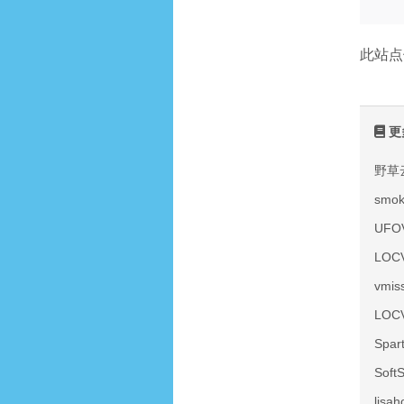
此站点
更
野草
smo
UF
LOC
vmi
LOC
Spa
Sof
lis