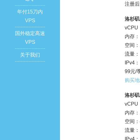
注册后
年付15刀内
洛杉矶C
VPS
vCPU
国外稳定高速
内存：1
VPS
空间：2
流量：1
关于我们
IPv4：
99元/
购买地
洛杉矶C
vCPU
内存：2
空间：4
流量：2
IPv4：