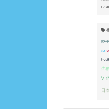
Hos
80V
vps
e
Host
优
Vi
日本