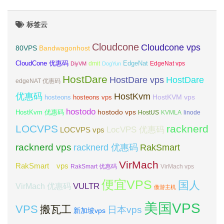
标签云
Cloudcone
Cloudcone vps
Bandwagonhost
80VPS
CloudCone 优惠码
EdgeNat
dmit
DiyVM
DogYun
EdgeNat vps
HostDare
HostDare vps
HostDare
edgeNAT 优惠码
优惠码
HostKvm
HostKVM vps
hosteons
hosteons vps
hostodo
hostodo vps
HostKvm 优惠码
HostUS
KVMLA
linode
LOCVPS
racknerd
LocVPS 优惠码
LOCVPS vps
racknerd vps
RakSmart
racknerd 优惠码
VirMach
RakSmart vps
RakSmart 优惠码
VirMach vps
便宜VPS
国人
VULTR
VirMach 优惠码
傲游主机
美国VPS
VPS
搬瓦工
日本vps
新加坡vps