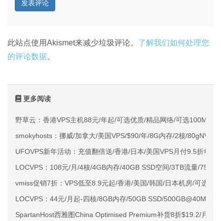
此站点使用Akismet来减少垃圾评论。
了解我们如何处理您
的评论数据
。
更多阅读
野草云：香港VPS主机88元/年起/可选优质/精品网络/可选100M不限
smokyhosts：挪威/加拿大/美国VPS/$90/年/8G内存/2核/80gNVMe
UFOVPS新年活动：充值翻倍送/香港/日本/美国VPS月付9.5折年付
LOCVPS：108元/月/4核/4GB内存/40GB SSD空间/3TB流量/750M
vmiss促销7折：VPS低至8.9元起/香港/美国/韩国/日本机房/可选CN2 G
LOCVPS：44元/月起-四核/8GB内存/50GB SSD/500GB@40M
SpartanHost西雅图China Optimised Premium补货8折$19.2/月