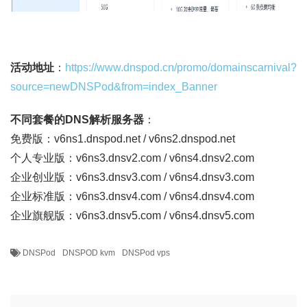
活动地址
：
https://www.dnspod.cn/promo/domainscarnival?
source=newDNSPod&from=index_Banner
不同套餐的DNS解析服务器
：
免费版：v6ns1.dnspod.net / v6ns2.dnspod.net
个人专业版：v6ns3.dnsv2.com / v6ns4.dnsv2.com
企业创业版：v6ns3.dnsv3.com / v6ns4.dnsv3.com
企业标准版：v6ns3.dnsv4.com / v6ns4.dnsv4.com
企业旗舰版：v6ns3.dnsv5.com / v6ns4.dnsv5.com
DNSPod
DNSPOD kvm
DNSPod vps