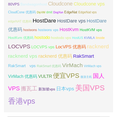
Cloudcone
Cloudcone vps
Bandwagonhost
80VPS
CloudCone 优惠码
EdgeNat
dmit
DiyVM
DogYun
EdgeNat vps
HostDare
HostDare vps
HostDare
edgeNAT 优惠码
优惠码
HostKvm
HostKVM vps
hosteons
hosteons vps
hostodo
hostodo vps
HostKvm 优惠码
HostUS
KVMLA
linode
LOCVPS
racknerd
LocVPS 优惠码
LOCVPS vps
racknerd vps
RakSmart
racknerd 优惠码
VirMach
RakSmart vps
RakSmart 优惠码
VirMach vps
便宜VPS
国人
VULTR
VirMach 优惠码
傲游主机
美国VPS
VPS
搬瓦工
日本vps
新加坡vps
香港vps