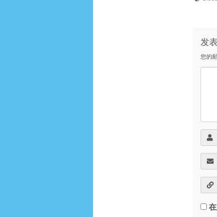
发
您的
在