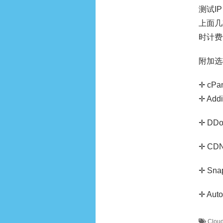
测试IP：
上面几
时计费
附加选
✛ cPan
✛ Addi
✛ DDoS
✛ CDN:
✛ Snap
✛ Auto
Clou