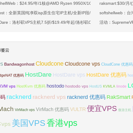
tShellWeb：$24.95/年/1核@AMD Ryzen 9950X/1GB内存/20GB NV
raksmart:$3
ahost：全新英国纯净双isp原生住宅IP主机/全新IP段/全新宿主机/9折月付6
softshellweb：
tDare：洛杉矶VPS主机7.5折/$19.49/年起/洛杉矶CN2 GIA/日本/保加利
活动：Supreme
标签云
Cloudcone
Cloudcone vps
Bandwagonhost
PS
CloudCone 优惠码
HostDare
HostDare vps
HostDare 优惠码
ho
dgeNAT 优惠码
L
hostodo
KVM vps
hostodo vps
HostKvm 优惠码
HostUS
KVMLA
linode
racknerd
racknerd vps
RakSmart
racknerd 优惠码
惠码
便宜VPS
rMach
VULTR
VirMach 优惠码
VirMach vps
傲游主机
香港vps
美国VPS
vps