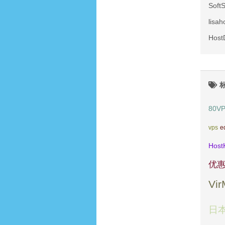
Sof
lis
Hos
80V
vps
e
Host
优
Vi
日本