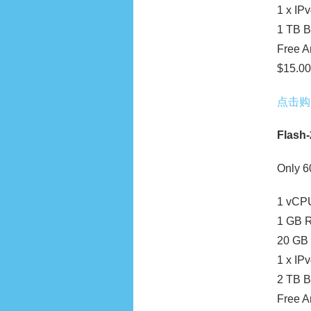
1 x IPv
1 TB B
Free 
$15.00
点击购
Flash-
Only 6
1 vCP
1 GB 
20 GB
1 x IPv
2 TB B
Free 