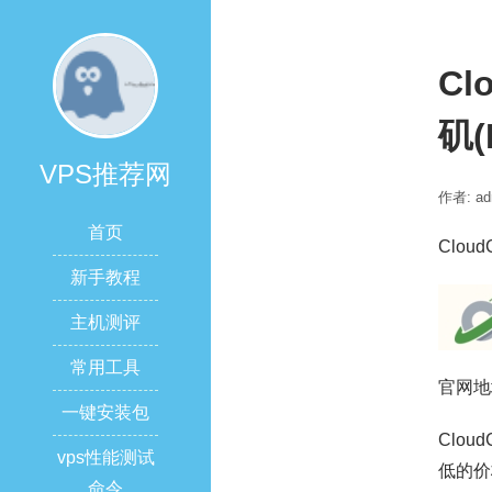
Cl
矶(
VPS推荐网
作者: ad
首页
Cloud
新手教程
主机测评
常用工具
官网地
一键安装包
Clo
vps性能测试
低的价
命令