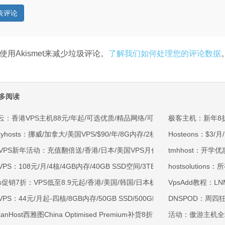
使用Akismet来减少垃圾评论。
了解我们如何处理您的评论数据
多阅读
云：香港VPS主机88元/年起/可选优质/精品网络/可选100M不限流量/免费C
极客主机：新年8折
kyhosts：挪威/加拿大/美国VPS/$90/年/8G内存/2核/80gNVMe/4T流量
Hosteons：$3/
OVPS新年活动：充值翻倍送/香港/日本/美国VPS月付9.5折年付8折起/新
tmhhost：开学优
VPS：108元/月/4核/4GB内存/40GB SSD空间/3TB流量/750Mbps-1Gb
hostsolutio
ss促销7折：VPS低至8.9元起/香港/美国/韩国/日本机房/可选CN2 GIA/AS9
VpsAdd教程：LN
VPS：44元/月起-四核/8GB内存/50GB SSD/500GB@40Mbps/香港
DNSPOD：周四狂
rtanHost西雅图China Optimised Premium补货8折$19.2/月起-四核AMD 
活动：傲游主机全