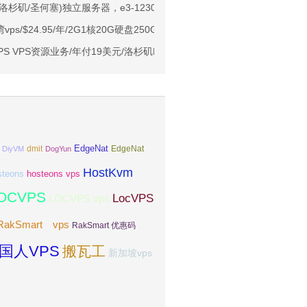
Me空间/6TB流量/10Gbps端口/KVM/洛杉矶
0/月/(洛杉矶/圣何塞)独立服务器，e3-1230/16g内存/1T硬盘/100M或1G带
1元起
台湾vps/$24.95/年/2G1核20G硬盘250G流量
亚VPS九折
VPS VPS资源业务/年付19美元/洛杉矶N机房
EdgeNat
dmit
DiyVM
DogYun
EdgeNat
HostKvm
steons
hosteons vps
OCVPS
LocVPS
LOCVPS vps
RakSmart vps
RakSmart 优惠码
国人VPS
搬瓦工
新加坡vps