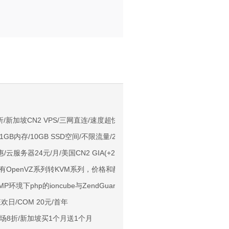
。
NIX/支持主流AI访问
/新加坡CN2 VPS/三网直连/速度超快
月/1GB内存/10GB SSD空间/不限流量/200Mbps/KVM/洛杉矶
用户下单送30元
惠/云服务器24元/月/美国CN2 GIA(+200g防御)/香港CN2/可Win
ps端口/KVM/深港IX/双端独立IP/香港原生IP
ns：所有OpenVZ系列转KVM系列，价格和配置不变
929/CMIN2/软银等线路
MP环境下php的ioncube与ZendGuard共存办法
标准区/国内优化网络
欢日/COM 20元/首年
Ryzen7950x/4GB/100GB NVMe/5TB@10Gbps/免费DDoS防御
场8折/新加坡买1个月送1个月