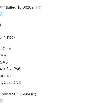
/年 (billed $0.00269/HR)
买
3
0 in stock
U Core
RAM
 SAS
4 & 3 x IPv6
andwidth
AnyCast DNS
(billed $0.00560/HR)
买