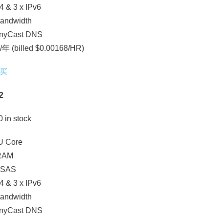
4 & 3 x IPv6
andwidth
AnyCast DNS
/年 (billed $0.00168/HR)
买
2
0 in stock
U Core
RAM
 SAS
4 & 3 x IPv6
andwidth
AnyCast DNS