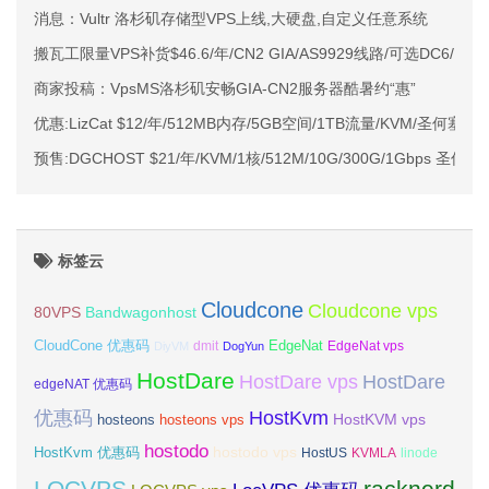
消息：Vultr 洛杉矶存储型VPS上线,大硬盘,自定义任意系统
搬瓦工限量VPS补货$46.6/年/CN2 GIA/AS9929线路/可选DC6/D
商家投稿：VpsMS洛杉矶安畅GIA-CN2服务器酷暑约“惠”
优惠:LizCat $12/年/512MB内存/5GB空间/1TB流量/KVM/圣何塞
预售:DGCHOST $21/年/KVM/1核/512M/10G/300G/1Gbps 圣何塞G
标签云
Cloudcone
Cloudcone vps
Bandwagonhost
80VPS
CloudCone 优惠码
EdgeNat
dmit
DiyVM
DogYun
EdgeNat vps
HostDare
HostDare vps
HostDare
edgeNAT 优惠码
优惠码
HostKvm
HostKVM vps
hosteons
hosteons vps
hostodo
hostodo vps
HostKvm 优惠码
HostUS
KVMLA
linode
LOCVPS
racknerd