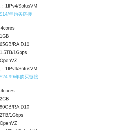
：1IPv4/SolusVM
$14/年购买链接
4cores
1GB
5GB/RAID10
.5TB/1Gbps
penVZ
：1IPv4/SolusVM
24.99/年购买链接
4cores
2GB
0GB/RAID10
TB/1Gbps
penVZ