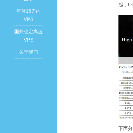
起，O
年付15刀内
VPS
国外稳定高速
VPS
关于我们
下面分