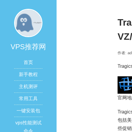
Tr
V
VPS推荐网
作者: ad
首页
Trag
新手教程
主机测评
官网地
常用工具
一键安装包
Tra
包括美
vps性能测试
些促销
命令