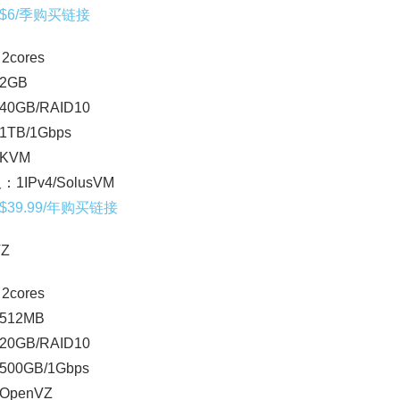
$6/季购买链接
2cores
2GB
0GB/RAID10
TB/1Gbps
KVM
：1IPv4/SolusVM
39.99/年购买链接
VZ
2cores
512MB
0GB/RAID10
00GB/1Gbps
penVZ