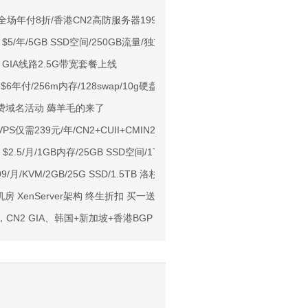
NIX/支持主流AI访问
oud：全场年付8折/香港CN2高防服务器199美元/香港VDS硬盘升级500G起
 $5/年/5GB SSD空间/250GB流量/独立IP/DDoS/纽约
用户下单送30元
 GIA线路2.5G带宽套餐上线
ps端口/KVM/深港IX/双端独立IP/香港原生IP
rs $6年付/256m内存/128swap/10g硬盘/500g流量/达拉斯
929/CMIN2/软银等线路
年免费域名活动 薅羊毛的来了
标准区/国内优化网络
PS仅需239元/年/CN2+CUII+CMIN2三网各自高端网络
Ryzen7950x/4GB/100GB NVMe/5TB@10Gbps/免费DDoS防御
t $2.5/月/1GB内存/25GB SSD空间/1TB流量/KVM/凤凰城
Me空间/6TB流量/10Gbps端口/KVM/洛杉矶
.99/月/KVM/2GB/25G SSD/1.5TB 洛杉矶
1元起
房 XenServer架构 终生折扣 买一送一
亚VPS九折
，CN2 GIA、韩国+新加坡+香港BGP VPS