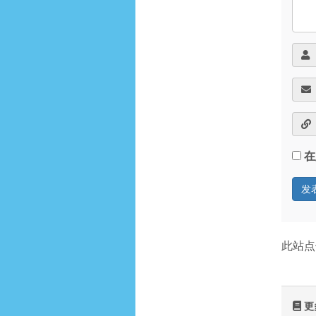
在
此站点
更