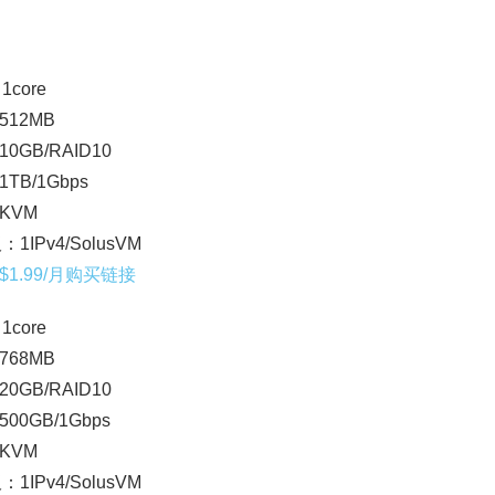
1core
512MB
0GB/RAID10
TB/1Gbps
KVM
：1IPv4/SolusVM
$1.99/月购买链接
1core
768MB
0GB/RAID10
00GB/1Gbps
KVM
：1IPv4/SolusVM