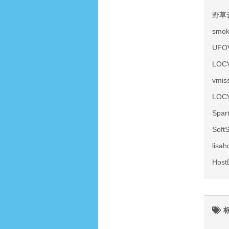
野草
smo
UF
LOC
vmi
LOC
Spa
Sof
lis
Hos