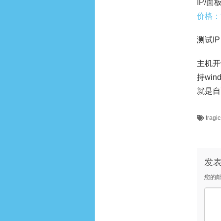
IP/面板
价格：$
测试IP：
主机开
持wi
就是自
tragi
发
您的