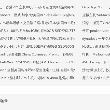
云：香港VPS主机88元/年起/可选优质/精品网络/可选100M不限流量/免费C
GigsGigsCl
kyhosts：挪威/加拿大/美国VPS/$90/年/8G内存/2核/80gNVMe/4T流量
虚拟主机:VirMach
OVPS新年活动：充值翻倍送/香港/日本/美国VPS月付9.5折年付8折起/新
消息：搬瓦工CN2
VPS：108元/月/4核/4GB内存/40GB SSD空间/3TB流量/750Mbps-1Gb
便宜:peakserve
ss促销7折：VPS低至8.9元起/香港/美国/韩国/日本机房/可选CN2 GIA/AS9
dynadot：一
VPS：44元/月起-四核/8GB内存/50GB SSD/500GB@40Mbps/香港
NoSla：高速德国V
rtanHost西雅图China Optimised Premium补货8折$19.2/月起-四核AMD 
打折：Mellowhos
tShellWeb：$24.95/年/1核@AMD Ryzen 9950X/1GB内存/20GB NV
iWFHosting：$8
ahost：全新英国纯净双isp原生住宅IP主机/全新IP段/全新宿主机/9折月付6
活动:傲游主机 七机
tDare：洛杉矶VPS主机7.5折/$19.49/年起/洛杉矶CN2 GIA/日本/保加利
魔方云 春节7.5折
标签云