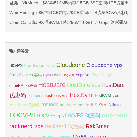
圣诞：VirMach $8/年/512MB内存/15GB SSD空间/1TB流量/KVM
WootHosting：$6/年/1GB内存/20GB空间/2TB流量/OVZ/洛杉矶
CloudCone $0.92/月/KVM/1核/256M/10G/1T/1Gbps 洛杉矶MC
标签云
Cloudcone
Cloudcone vps
Bandwagonhost
80VPS
CloudCone 优惠码
EdgeNat
dmit
DiyVM
DogYun
EdgeNat vps
HostDare
HostDare vps
HostDare
edgeNAT 优惠码
优惠码
HostKvm
HostKVM vps
hosteons
hosteons vps
hostodo
hostodo vps
HostKvm 优惠码
HostUS
KVMLA
linode
LOCVPS
racknerd
LocVPS 优惠码
LOCVPS vps
racknerd vps
RakSmart
racknerd 优惠码
VirMach