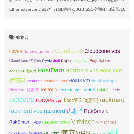
Ethernetserver：$12/年/1GB内存/30GB SSD空间/1TB流量/1Gb
标签云
Cloudcone
Cloudcone vps
Bandwagonhost
80VPS
CloudCone 优惠码
EdgeNat
dmit
DiyVM
DogYun
EdgeNat vps
HostDare
HostDare vps
HostDare
edgeNAT 优惠码
优惠码
HostKvm
HostKVM vps
hosteons
hosteons vps
hostodo
hostodo vps
HostKvm 优惠码
HostUS
KVMLA
linode
LOCVPS
racknerd
LocVPS 优惠码
LOCVPS vps
racknerd vps
RakSmart
racknerd 优惠码
VirMach
RakSmart vps
RakSmart 优惠码
VirMach vps
便宜VPS
国人