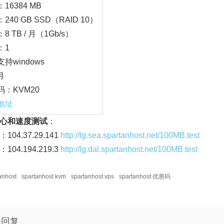
16384 MB
240 GB SSD（RAID 10）
8 TB / 月（1Gb/s）
：1
持windows
月
码：KVM20
地址
心和速度测试
：
104.37.29.141
http://lg.sea.spartanhost.net/100MB.test
104.194.219.3
http://lg.dal.spartanhost.net/100MB.test
anhost
spartanhost kvm
spartanhost vps
spartanhost 优惠码
表回复