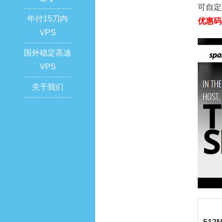
可自定
年付15刀内
优惠码
VPS
国外稳定高速
VPS
关于我们