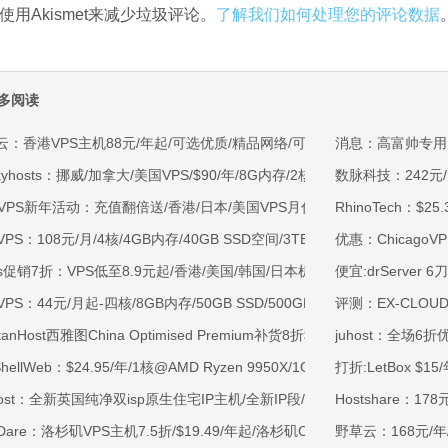
使用Akismet来减少垃圾评论。
了解我们如何处理您的评论数据
多阅读
云：香港VPS主机88元/年起/可选优质/精品网络/可选100M不限流量/免费C
消息：高富帅专用L
kyhosts：挪威/加拿大/美国VPS/$90/年/8G内存/2核/80gNVMe/4T流量
数脉科技：242元/月
OVPS新年活动：充值翻倍送/香港/日本/美国VPS月付9.5折年付8折起/新
RhinoTech：$2
VPS：108元/月/4核/4GB内存/40GB SSD空间/3TB流量/750Mbps-1Gb
优惠：ChicagoVP
ss促销7折：VPS低至8.9元起/香港/美国/韩国/日本机房/可选CN2 GIA/AS9
便宜:drServer
VPS：44元/月起-四核/8GB内存/50GB SSD/500GB@40Mbps/香港
评测：EX-CLOUD
rtanHost西雅图China Optimised Premium补货8折$19.2/月起-四核AMD 
juhost：全场6折优
tShellWeb：$24.95/年/1核@AMD Ryzen 9950X/1GB内存/20GB NV
打折:LetBox $1
ahost：全新英国纯净双isp原生住宅IP主机/全新IP段/全新宿主机/9折月付6
Hostshare：178
tDare：洛杉矶VPS主机7.5折/$19.49/年起/洛杉矶CN2 GIA/日本/保加利
野草云：168元/年/