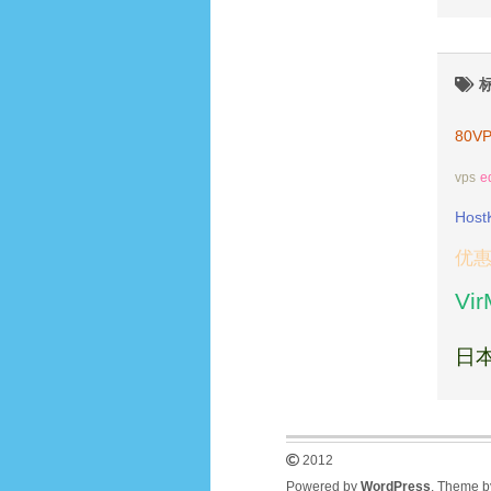
80V
vps
e
Host
优
Vi
日本
2012
Powered by
WordPress
. Theme 