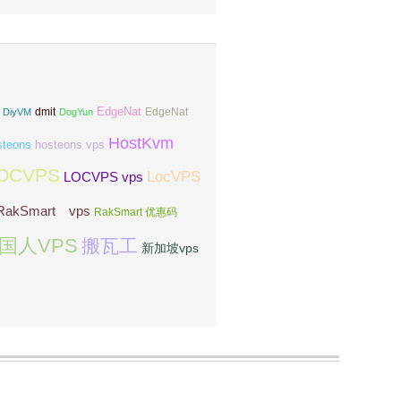
EdgeNat
dmit
DiyVM
DogYun
EdgeNat
HostKvm
steons
hosteons vps
OCVPS
LocVPS
LOCVPS vps
RakSmart vps
RakSmart 优惠码
国人VPS
搬瓦工
新加坡vps