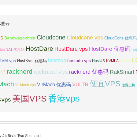
标签云
Cloudcone
Cloudcone vps
Bandwagonhost
PS
CloudCone 优惠码
HostDare
HostDare vps
HostDare 优惠码
ho
dgeNAT 优惠码
L
hostodo
KVM vps
hostodo vps
HostKvm 优惠码
HostUS
KVMLA
linode
racknerd
racknerd vps
RakSmart
racknerd 优惠码
惠码
便宜VPS
rMach
VULTR
VirMach 优惠码
VirMach vps
傲游主机
香港vps
美国VPS
vps
by
JieStyle Two
Sitemap
|