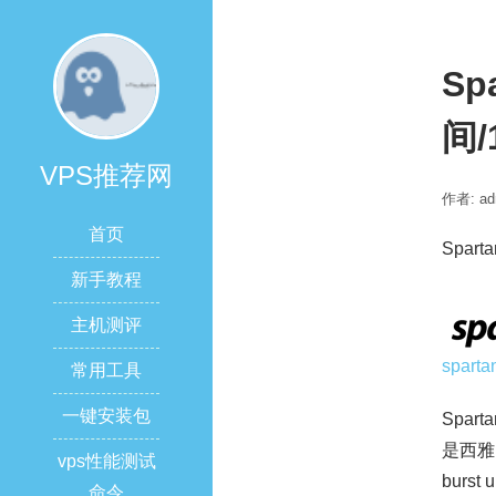
Sp
间/
VPS推荐网
作者: ad
首页
Spar
新手教程
主机测评
sparta
常用工具
一键安装包
Spa
是西雅图
vps性能测试
burst 
命令