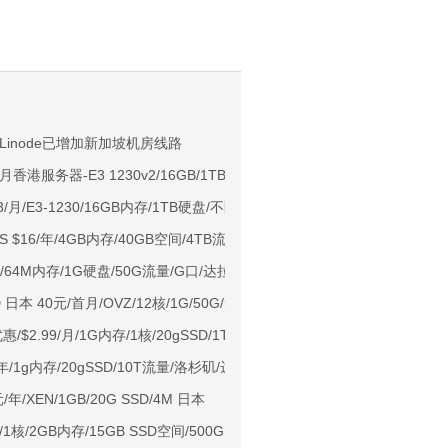
。
NIX/支持主流AI访问
inode已增加新加坡机房线路
香港服务器-E3 1230v2/16GB/1TB/3IP,可选CN2+BGP/华为精品网
用户下单送30元
5.3/月/E3-1230/16GB内存/1TB硬盘/不限流量/100Mbps带宽/DDOS/硅谷
ps端口/KVM/深港IX/双端独立IP/香港原生IP
S $16/年/4GB内存/40GB空间/4TB流量/4 IP/OpenVZ/洛杉矶
929/CMIN2/软银等线路
 6刀/64M内存/1G硬盘/50G流量/G口/达拉斯
标准区/国内优化网络
 日本 40元/首月/OVZ/12核/1G/50G/无限流量 100Mbps 首付八折
Ryzen7950x/4GB/100GB NVMe/5TB@10Gbps/免费DDoS防御
惠/$2.99/月/1G内存/1核/20gSSD/1T流量/直连带宽-香港100M/日本1Gb
Me空间/6TB流量/10Gbps端口/KVM/洛杉矶
5/年/1g内存/20gSSD/10T流量/洛杉矶/达拉斯
1元起
元/年/XEN/1GB/20G SSD/4M 日本
亚VPS九折
1核/2GB内存/15GB SSD空间/500GB流量/100Mbps端口/KVM/香港BGP