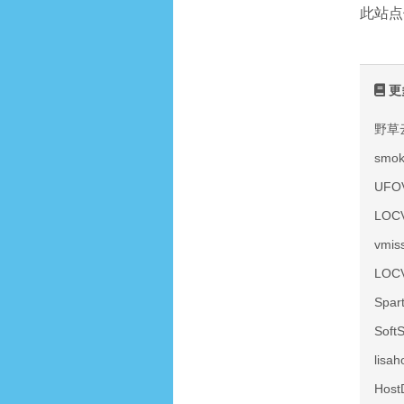
此站点
更
野草
smo
UF
LOC
vmi
LOC
Spa
Sof
lis
Hos