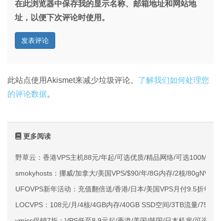
在此浏览器中保存我的显示名称、邮箱地址和网站地
址，以便下次评论时使用。
此站点使用Akismet来减少垃圾评论。
了解我们如何处理您
的评论数据
。
更多阅读
野草云：香港VPS主机88元/年起/可选优质/精品网络/可选100M不限
smokyhosts：挪威/加拿大/美国VPS/$90/年/8G内存/2核/80gNVMe
UFOVPS新年活动：充值翻倍送/香港/日本/美国VPS月付9.5折年付
LOCVPS：108元/月/4核/4GB内存/40GB SSD空间/3TB流量/750M
vmiss促销7折：VPS低至8.9元起/香港/美国/韩国/日本机房/可选CN2 G