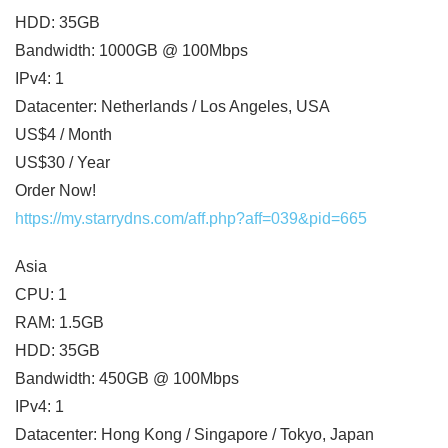
HDD: 35GB
Bandwidth: 1000GB @ 100Mbps
IPv4: 1
Datacenter: Netherlands / Los Angeles, USA
US$4 / Month
US$30 / Year
Order Now!
https://my.starrydns.com/aff.php?aff=039&pid=665
Asia
CPU: 1
RAM: 1.5GB
HDD: 35GB
Bandwidth: 450GB @ 100Mbps
IPv4: 1
Datacenter: Hong Kong / Singapore / Tokyo, Japan