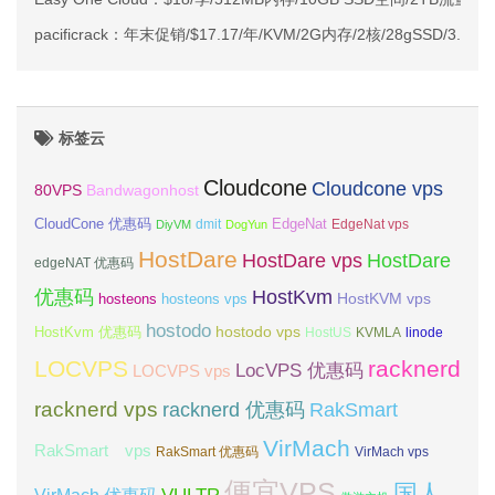
pacificrack：年末促销/$17.17/年/KVM/2G内存/2核/28gSSD/
标签云
Cloudcone
Cloudcone vps
Bandwagonhost
80VPS
CloudCone 优惠码
EdgeNat
dmit
DiyVM
DogYun
EdgeNat vps
HostDare
HostDare vps
HostDare
edgeNAT 优惠码
优惠码
HostKvm
HostKVM vps
hosteons
hosteons vps
hostodo
hostodo vps
HostKvm 优惠码
HostUS
KVMLA
linode
LOCVPS
racknerd
LocVPS 优惠码
LOCVPS vps
racknerd vps
RakSmart
racknerd 优惠码
VirMach
RakSmart vps
RakSmart 优惠码
VirMach vps
便宜VPS
国人