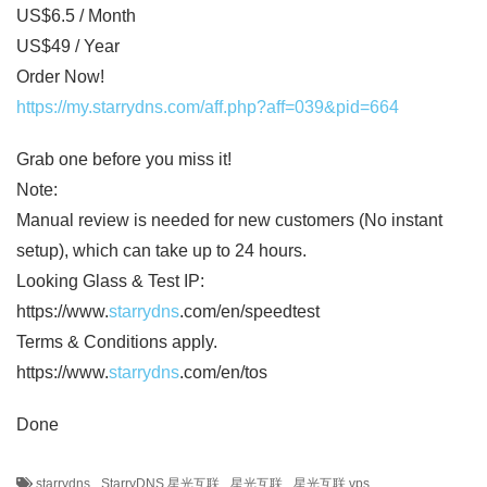
US$6.5 / Month
US$49 / Year
Order Now!
https://my.starrydns.com/aff.php?aff=039&pid=664
Grab one before you miss it!
Note:
Manual review is needed for new customers (No instant
setup), which can take up to 24 hours.
Looking Glass & Test IP:
https://www.
starrydns
.com/en/speedtest
Terms & Conditions apply.
https://www.
starrydns
.com/en/tos
Done
starrydns
StarryDNS 星光互联
星光互联
星光互联 vps