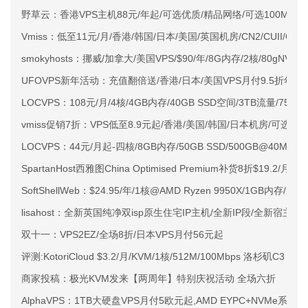
野草云：香港VPS主机88元/年起/可选优质/精品网络/可选100M不限
Vmiss：低至11元/月/香港/韩国/日本/美国/英国机房/CN2/CUII/CMI
smokyhosts：挪威/加拿大/美国VPS/$90/年/8G内存/2核/80gNVMe
UFOVPS新年活动：充值翻倍送/香港/日本/美国VPS月付9.5折年付
LOCVPS：108元/月/4核/4GB内存/40GB SSD空间/3TB流量/750M
vmiss促销7折：VPS低至8.9元起/香港/美国/韩国/日本机房/可选CN2 G
LOCVPS：44元/月起-四核/8GB内存/50GB SSD/500GB@40M
SpartanHost西雅图China Optimised Premium补货8折$19.2/月
SoftShellWeb：$24.95/年/1核@AMD Ryzen 9950X/1GB内存/
lisahost：全新英国纯净双isp原生住宅IP主机/全新IP段/全新宿主机
双十一：VPS2EZ/全场8折/日本VPS月付56元起
评测:KotoriCloud $3.2/月/KVM/1核/512M/100Mbps 洛杉矶C3
商家投稿：极光KVM发来【两周年】特别庆祝活动 全场六折
AlphaVPS：1TB大硬盘VPS月付5欧元起,AMD EYPC+NVMe系列