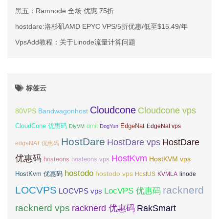
黑五：Ramnode 全场 优惠 75折
hostdare:洛杉矶AMD EPYC VPS/5折优惠/低至$15.49/年
VpsAdd教程：关于Linode流量计算问题
标签云
Cloudcone
Cloudcone vps
Bandwagonhost
80VPS
CloudCone 优惠码
EdgeNat
dmit
DiyVM
DogYun
EdgeNat vps
HostDare
HostDare vps
HostDare
edgeNAT 优惠码
优惠码
HostKvm
HostKVM vps
hosteons
hosteons vps
hostodo
hostodo vps
HostKvm 优惠码
HostUS
KVMLA
linode
LOCVPS
racknerd
LocVPS 优惠码
LOCVPS vps
racknerd vps
RakSmart
racknerd 优惠码