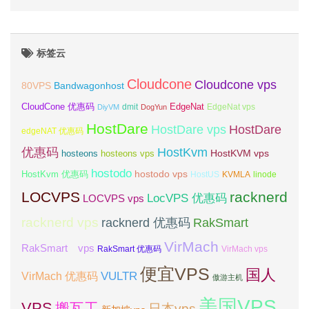
标签云
Cloudcone
Cloudcone vps
Bandwagonhost
80VPS
CloudCone 优惠码
EdgeNat
dmit
DiyVM
DogYun
EdgeNat vps
HostDare
HostDare vps
HostDare
edgeNAT 优惠码
优惠码
HostKvm
HostKVM vps
hosteons
hosteons vps
hostodo
hostodo vps
HostKvm 优惠码
HostUS
KVMLA
linode
LOCVPS
racknerd
LocVPS 优惠码
LOCVPS vps
racknerd vps
RakSmart
racknerd 优惠码
VirMach
RakSmart vps
RakSmart 优惠码
VirMach vps
便宜VPS
国人
VULTR
VirMach 优惠码
傲游主机
美国VPS
VPS
搬瓦工
日本vps