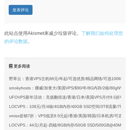
此站点使用Akismet来减少垃圾评论。
了解我们如何处理您
的评论数据
。
更多阅读
野草云：香港VPS主机88元/年起/可选优质/精品网络/可选100M不限
smokyhosts：挪威/加拿大/美国VPS/$90/年/8G内存/2核/80gNVMe
UFOVPS新年活动：充值翻倍送/香港/日本/美国VPS月付9.5折年付
LOCVPS：108元/月/4核/4GB内存/40GB SSD空间/3TB流量/750M
vmiss促销7折：VPS低至8.9元起/香港/美国/韩国/日本机房/可选CN2 G
LOCVPS：44元/月起-四核/8GB内存/50GB SSD/500GB@40M