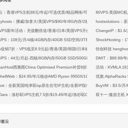
多阅读
云：香港VPS主机88元/年起/可选优质/精品网络/可选100M不限流量/免费C
80VPS:美国MC
kyhosts：挪威/加拿大/美国VPS/$90/年/8G内存/2核/80gNVMe/4T流量
hostsoluti
OVPS新年活动：充值翻倍送/香港/日本/美国VPS月付9.5折年付8折起/新
ChangeIP：$1.
VPS：108元/月/4核/4GB内存/40GB SSD空间/3TB流量/750Mbps-1Gb
ShockHosti
ss促销7折：VPS低至8.9元起/香港/美国/韩国/日本机房/可选CN2 GIA/AS9
恒创科技 hengho
VPS：44元/月起-四核/8GB内存/50GB SSD/500GB@40Mbps/香港
DMIT：$88.88/
rtanHost西雅图China Optimised Premium补货8折$19.2/月起-四核AMD 
活动：KVMLA 18元
tShellWeb：$24.95/年/1核@AMD Ryzen 9950X/1GB内存/20GB NV
优惠:AlphaRack
ahost：全新英国纯净双isp原生住宅IP主机/全新IP段/全新宿主机/9折月付6
BuyVM：$3.5/
tDare：洛杉矶VPS主机7.5折/$19.49/年起/洛杉矶CN2 GIA/日本/保加利
双十一:傲游主机 X
标签云