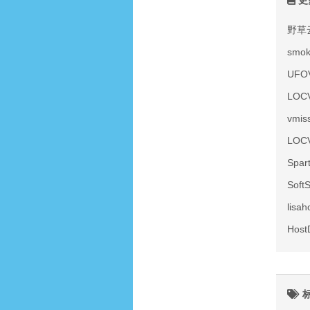
更
野草
smo
UF
LOC
vmi
LOC
Spa
Sof
lis
Hos