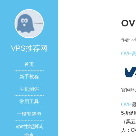
OV
作者: ad
VPS推荐网
OVH
首页
新手教程
主机测评
官网地
常用工具
OVH
最
5折促
一键安装包
（黑五
vps性能测试
人：O
命令