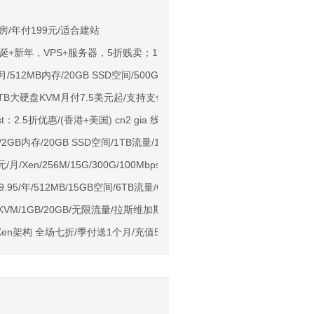
NIX/支持主流AI访问
机房/年付199元/适合建站
ons：圣诞+新年，VPS+服务器，5折贱卖；100%无视版权
用户下单送30元
6/月/512MB内存/20GB SSD空间/500GB流量/KVM/洛杉矶Sharktech
ps端口/KVM/深港IX/双端独立IP/香港原生IP
ng：1TB大硬盘KVM月付7.5美元起/支持支付宝微信
929/CMIN2/软银等线路
st：2.5折优惠/(香港+美国) cn2 gia 线路的OpenStack云服务器/独立服
标准区/国内优化网络
年/2GB内存/20GB SSD空间/1TB流量/1Gbps-10Gbps端口/KVM/洛杉矶CN2
Ryzen7950x/4GB/100GB NVMe/5TB@10Gbps/免费DDoS防御
/月/Xen/256M/15G/300G/100Mbps 弗里蒙特
Me空间/6TB流量/10Gbps端口/KVM/洛杉矶
s 9.95/年/512MB/15GB空间/6TB流量/OVZ/洛杉矶
1元起
月/KVM/1GB/20GB/无限流量/拉斯维加斯/支持支付宝
亚VPS九折
en架构 全场七折/季付送1个月/充值511送111元