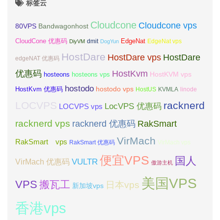
标签云
Cloudcone
Cloudcone vps
Bandwagonhost
80VPS
CloudCone 优惠码
EdgeNat
dmit
DiyVM
DogYun
EdgeNat vps
HostDare
HostDare vps
HostDare
edgeNAT 优惠码
优惠码
HostKvm
HostKVM vps
hosteons
hosteons vps
hostodo
hostodo vps
HostKvm 优惠码
HostUS
KVMLA
linode
LOCVPS
racknerd
LocVPS 优惠码
LOCVPS vps
racknerd vps
RakSmart
racknerd 优惠码
VirMach
RakSmart vps
RakSmart 优惠码
VirMach vps
便宜VPS
国人
VULTR
VirMach 优惠码
傲游主机
美国VPS
VPS
搬瓦工
日本vps
新加坡vps
香港vps