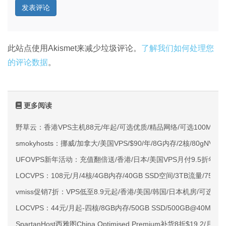
此站点使用Akismet来减少垃圾评论。
了解我们如何处理您
的评论数据
。
更多阅读
野草云：香港VPS主机88元/年起/可选优质/精品网络/可选100M不限
smokyhosts：挪威/加拿大/美国VPS/$90/年/8G内存/2核/80gNVMe
UFOVPS新年活动：充值翻倍送/香港/日本/美国VPS月付9.5折年付
LOCVPS：108元/月/4核/4GB内存/40GB SSD空间/3TB流量/750M
vmiss促销7折：VPS低至8.9元起/香港/美国/韩国/日本机房/可选CN2 G
LOCVPS：44元/月起-四核/8GB内存/50GB SSD/500GB@40M
SpartanHost西雅图China Optimised Premium补货8折$19.2/月