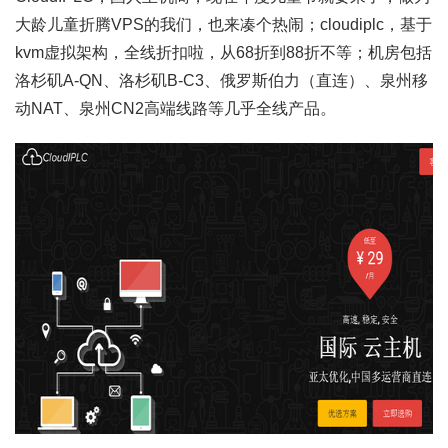
大龄儿童折腾VPS的我们，也来凑个热闹；cloudiplc，基于
kvm虚拟架构，全线折扣啦，从68折到88折不等；机房包括
洛杉矶A-QN、洛杉矶B-C3、俄罗斯伯力（直连）、泉州移
动NAT、泉州CN2高端线路等几乎全线产品。