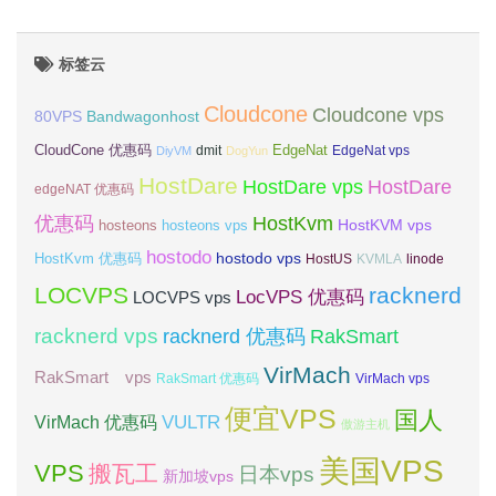
标签云
Cloudcone
Cloudcone vps
Bandwagonhost
80VPS
CloudCone 优惠码
EdgeNat
dmit
DiyVM
DogYun
EdgeNat vps
HostDare
HostDare vps
HostDare
edgeNAT 优惠码
优惠码
HostKvm
HostKVM vps
hosteons
hosteons vps
hostodo
hostodo vps
HostKvm 优惠码
HostUS
KVMLA
linode
LOCVPS
racknerd
LocVPS 优惠码
LOCVPS vps
racknerd vps
RakSmart
racknerd 优惠码
VirMach
RakSmart vps
RakSmart 优惠码
VirMach vps
便宜VPS
国人
VULTR
VirMach 优惠码
傲游主机
美国VPS
VPS
搬瓦工
日本vps
新加坡vps