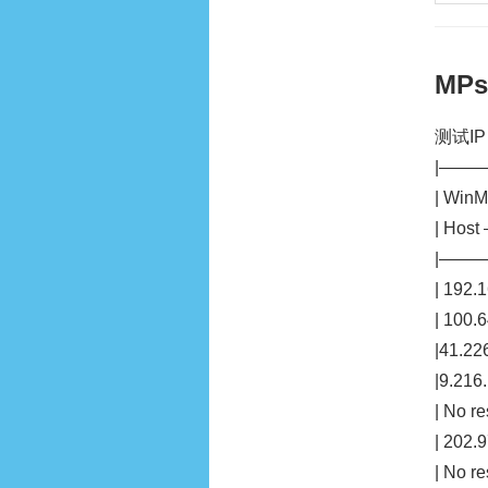
MP
测试IP：
|——
| WinMT
| Host 
|——
| 192.16
| 100.64
|41.226
|9.216.
| No re
| 202.9
| No re