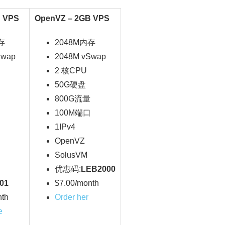
B VPS
OpenVZ – 2GB VPS
存
2048M内存
Swap
2048M vSwap
2 核CPU
50G硬盘
800G流量
口
100M端口
1IPv4
OpenVZ
SolusVM
优惠码:
LEB2000
01
$7.00/month
nth
Order her
e