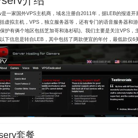
serv介绍
erv是一家国外VPS主机商，域名注册自2011年，据LEB的报
括虚拟主机，VPS，独立服务器等，还有专门的语音服务器和游
oS保护有俩个地区包括芝加哥和洛杉矶)。我们主要是关注VPS，
以下信息是转自LEB，其中包括了两款便宜的年付，最低款仅6美
serv套餐