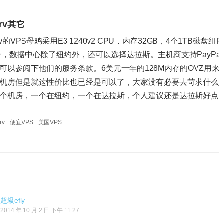
erv其它
rv的VPS母鸡采用E3 1240v2 CPU，内存32GB，4个1TB磁盘
个，数据中心除了纽约外，还可以选择达拉斯。主机商支持PayP
可以参阅下他们的服务条款。6美元一年的128M内存的OVZ
c机房但是就这性价比也已经是可以了，大家没有必要去苛求什么非要和哪
个机房，一个在纽约，一个在达拉斯，个人建议还是达拉斯好点
rv
便宜VPS
美国VPS
论
超級efly
2014 年 10 月 2 日 下午 11:27