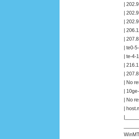
| 202.9
| 202.9
| 202.9
| 206.1
| 207.8
| te0-5
| te-4-
| 216.1
| 207.8
| No re
| 10ge-
| No re
| host.
|____
_____
WinMTR