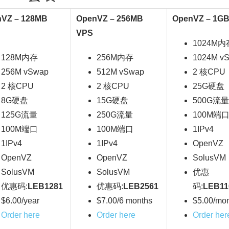
VZ – 128MB
OpenVZ – 256MB
OpenVZ – 1G
VPS
1024M内
128M内存
256M内存
1024M v
256M vSwap
512M vSwap
2 核CPU
2 核CPU
2 核CPU
25G硬盘
8G硬盘
15G硬盘
500G流量
125G流量
250G流量
100M端
100M端口
100M端口
1IPv4
1IPv4
1IPv4
OpenVZ
OpenVZ
OpenVZ
SolusVM
SolusVM
SolusVM
优惠
优惠码:
LEB1281
优惠码:
LEB2561
码:
LEB11
$6.00/year
$7.00/6 months
$5.00/mo
Order here
Order here
Order her