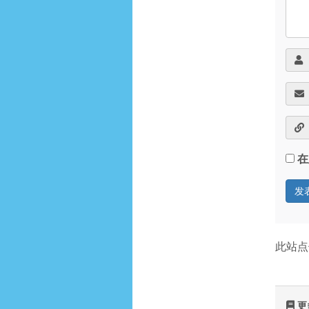
在
此站点
更