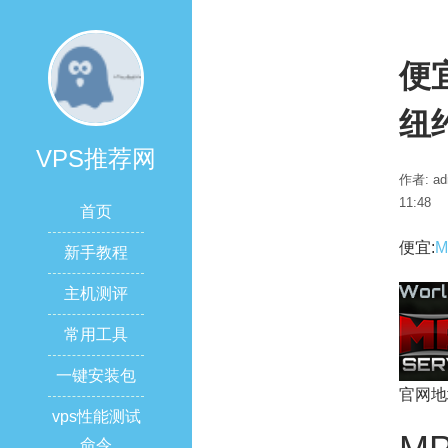
便宜
纽
VPS推荐网
作者: ad
11:48
首页
便宜:
M
新手教程
主机测评
常用工具
一键安装包
官网地
vps性能测试
命令