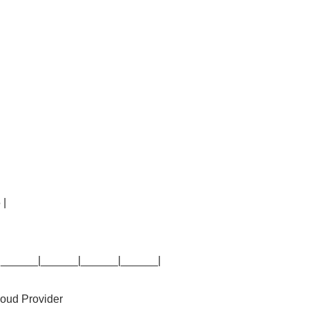
 |
______|______|______|______|
oud Provider