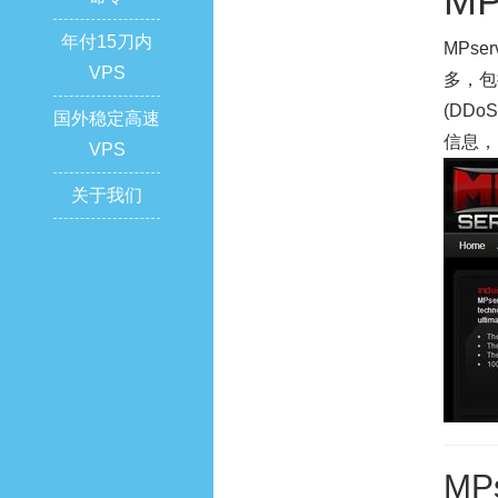
MP
年付15刀内
MPs
VPS
多，包
(DD
国外稳定高速
信息，
VPS
关于我们
MP