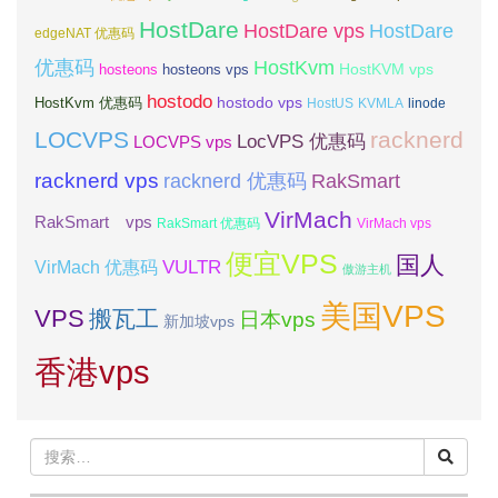
HostDare
HostDare vps
HostDare
edgeNAT 优惠码
优惠码
HostKvm
HostKVM vps
hosteons
hosteons vps
hostodo
hostodo vps
HostKvm 优惠码
HostUS
KVMLA
linode
LOCVPS
racknerd
LocVPS 优惠码
LOCVPS vps
racknerd vps
RakSmart
racknerd 优惠码
VirMach
RakSmart vps
RakSmart 优惠码
VirMach vps
便宜VPS
国人
VULTR
VirMach 优惠码
傲游主机
美国VPS
VPS
搬瓦工
日本vps
新加坡vps
香港vps