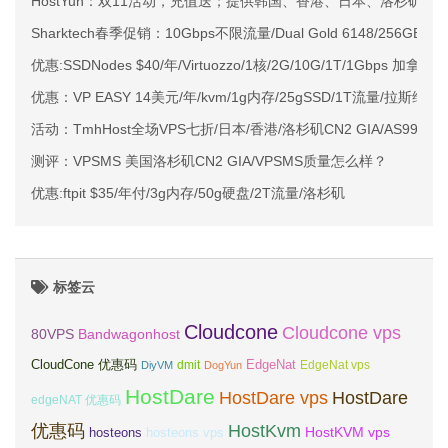
HostYun：双11活动，充值送；提供韩国、香港、日本、洛杉矶等KV
Sharktech春季促销：10Gbps不限流量/Dual Gold 6148/256GB/2*2
优惠:SSDNodes $40/年/Virtuozzo/1核/2G/10G/1T/1Gbps 加拿大
优惠：VP EASY 14美元/年/kvm/1g内存/25gSSD/1T流量/拉斯维加
活动：TmhHost全场VPS七折/日本/香港/洛杉矶CN2 GIA/AS9929
测评：VPSMS 美国洛杉矶CN2 GIA/VPSMS质量怎么样？
优惠:ftpit $35/年付/3g内存/50g硬盘/2T流量/洛杉矶
标签云
Cloudcone
Cloudcone vps
Bandwagonhost
80VPS
CloudCone 优惠码
EdgeNat
dmit
DiyVM
DogYun
EdgeNat vps
HostDare
HostDare vps
HostDare
edgeNAT 优惠码
优惠码
HostKvm
HostKVM vps
hosteons
hosteons vps