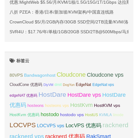
优惠:MightWeb $5.56/月/KVM/1核/1.5G/15G/1T/1Gbps 达拉斯
八折 PZEA：香港/日本/新加坡/KVM架构/中国直连线路
CrownCloud $5/月/2GB内存/30GB SSD空间/2TB流量/KVM/洛杉矶
SVR4U：$17.76/年/单核/1GB/20GB SSD/2TB@500Mbps/马来
标签云
Cloudcone
Cloudcone vps
Bandwagonhost
80VPS
CloudCone 优惠码
EdgeNat
dmit
DiyVM
DogYun
EdgeNat vps
HostDare
HostDare vps
HostDare
edgeNAT 优惠码
优惠码
HostKvm
HostKVM vps
hosteons
hosteons vps
hostodo
hostodo vps
HostKvm 优惠码
HostUS
KVMLA
linode
LOCVPS
racknerd
LocVPS 优惠码
LOCVPS vps
racknerd vps
RakSmart
racknerd 优惠码