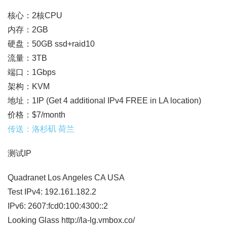
核心：2核CPU
内存：2GB
硬盘：50GB ssd+raid10
流量：3TB
端口：1Gbps
架构：KVM
地址：1IP (Get 4 additional IPv4 FREE in LA location)
价格：$7/month
传送：洛杉矶 荷兰
测试IP
Quadranet Los Angeles CA USA
Test IPv4: 192.161.182.2
IPv6: 2607:fcd0:100:4300::2
Looking Glass http://la-lg.vmbox.co/