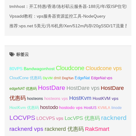
tmhhost：开工特惠/香港/洛杉矶云服务器-188元/年/双ISP住宅IP/CN2
Vpsadd教程：vps服务器资源监控工具-NodeQuery
推荐:vps.net 5美元/月/6机房/Xen/512m内存/20gSSD/1T流量 附
标签云
Cloudcone
Cloudcone vps
Bandwagonhost
80VPS
CloudCone 优惠码
EdgeNat
dmit
DiyVM
DogYun
EdgeNat vps
HostDare
HostDare vps
HostDare
edgeNAT 优惠码
优惠码
HostKvm
HostKVM vps
hosteons
hosteons vps
hostodo
hostodo vps
HostKvm 优惠码
HostUS
KVMLA
linode
LOCVPS
racknerd
LocVPS 优惠码
LOCVPS vps
racknerd vps
RakSmart
racknerd 优惠码