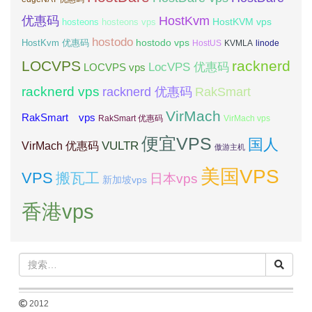
优惠码
HostKvm
HostKVM vps
hosteons
hosteons vps
hostodo
hostodo vps
HostKvm 优惠码
HostUS
KVMLA
linode
LOCVPS
racknerd
LocVPS 优惠码
LOCVPS vps
racknerd vps
RakSmart
racknerd 优惠码
VirMach
RakSmart vps
RakSmart 优惠码
VirMach vps
便宜VPS
国人
VULTR
VirMach 优惠码
傲游主机
美国VPS
VPS
搬瓦工
日本vps
新加坡vps
香港vps
2012