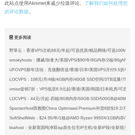
此站点使用Akismet来减少垃圾评论。
了解我们如何处理您
的评论数据
。
更多阅读
野草云：香港VPS主机88元/年起/可选优质/精品网络/可选100M不限
smokyhosts：挪威/加拿大/美国VPS/$90/年/8G内存/2核/80gNVMe
UFOVPS新年活动：充值翻倍送/香港/日本/美国VPS月付9.5折年付
LOCVPS：108元/月/4核/4GB内存/40GB SSD空间/3TB流量/750M
vmiss促销7折：VPS低至8.9元起/香港/美国/韩国/日本机房/可选CN2 G
LOCVPS：44元/月起-四核/8GB内存/50GB SSD/500GB@40M
SpartanHost西雅图China Optimised Premium补货8折$19.2/月
SoftShellWeb：$24.95/年/1核@AMD Ryzen 9950X/1GB内存/
lisahost：全新英国纯净双isp原生住宅IP主机/全新IP段/全新宿主机