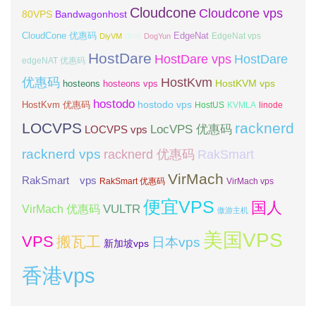
Cloudcone
Cloudcone vps
Bandwagonhost
80VPS
CloudCone 优惠码
EdgeNat
dmit
DiyVM
DogYun
EdgeNat vps
HostDare
HostDare vps
HostDare
edgeNAT 优惠码
优惠码
HostKvm
HostKVM vps
hosteons
hosteons vps
hostodo
hostodo vps
HostKvm 优惠码
HostUS
KVMLA
linode
LOCVPS
racknerd
LocVPS 优惠码
LOCVPS vps
racknerd vps
RakSmart
racknerd 优惠码
VirMach
RakSmart vps
RakSmart 优惠码
VirMach vps
便宜VPS
国人
VULTR
VirMach 优惠码
傲游主机
美国VPS
VPS
搬瓦工
日本vps
新加坡vps
香港vps