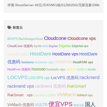
评测:XhostServer 49元/月/KVM/1核/512M/20G/无限流量/2Mbps 
标签云
Cloudcone
Cloudcone vps
Bandwagonhost
80VPS
CloudCone 优惠码
EdgeNat
dmit
DiyVM
DogYun
EdgeNat vps
HostDare
HostDare vps
HostDare
edgeNAT 优惠码
优惠码
HostKvm
HostKVM vps
hosteons
hosteons vps
hostodo
hostodo vps
HostKvm 优惠码
HostUS
KVMLA
linode
LOCVPS
racknerd
LocVPS 优惠码
LOCVPS vps
racknerd vps
RakSmart
racknerd 优惠码
VirMach
RakSmart vps
RakSmart 优惠码
VirMach vps
便宜VPS
国人
VULTR
VirMach 优惠码
傲游主机