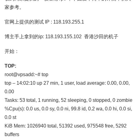
家参考。
官网上提供的测试 IP : 118.193.255.1
博主手上拿到的ip: 118.193.155.102 香港沙田的机子
开始：
TOP:
root@vpsadd:~# top
top – 14:02:10 up 27 min, 1 user, load average: 0.00, 0.00,
0.00
Tasks: 53 total, 1 running, 52 sleeping, 0 stopped, 0 zombie
%Cpu(s): 0.0 us, 0.0 sy, 0.0 ni, 99.8 id, 0.2 wa, 0.0 hi, 0.0 si,
0.0 st
KiB Mem: 1026940 total, 51392 used, 975548 free, 5292
buffers