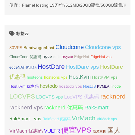
便宜：FlameHosting 19刀/年/512MB/20GB硬盘/500GB流量/KV
标签云
Cloudcone
Cloudcone vps
Bandwagonhost
80VPS
CloudCone 优惠码
EdgeNat
dmit
DiyVM
DogYun
EdgeNat vps
HostDare
HostDare vps
HostDare
edgeNAT 优惠码
优惠码
HostKvm
HostKVM vps
hosteons
hosteons vps
hostodo
hostodo vps
HostKvm 优惠码
HostUS
KVMLA
linode
LOCVPS
racknerd
LocVPS 优惠码
LOCVPS vps
racknerd vps
RakSmart
racknerd 优惠码
VirMach
RakSmart vps
RakSmart 优惠码
VirMach vps
便宜VPS
国人
VULTR
VirMach 优惠码
傲游主机