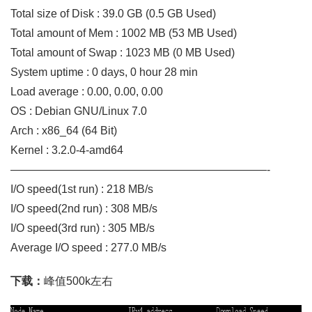
Total size of Disk : 39.0 GB (0.5 GB Used)
Total amount of Mem : 1002 MB (53 MB Used)
Total amount of Swap : 1023 MB (0 MB Used)
System uptime : 0 days, 0 hour 28 min
Load average : 0.00, 0.00, 0.00
OS : Debian GNU/Linux 7.0
Arch : x86_64 (64 Bit)
Kernel : 3.2.0-4-amd64
———————————————————————-
I/O speed(1st run) : 218 MB/s
I/O speed(2nd run) : 308 MB/s
I/O speed(3rd run) : 305 MB/s
Average I/O speed : 277.0 MB/s
下载：
峰值500k左右